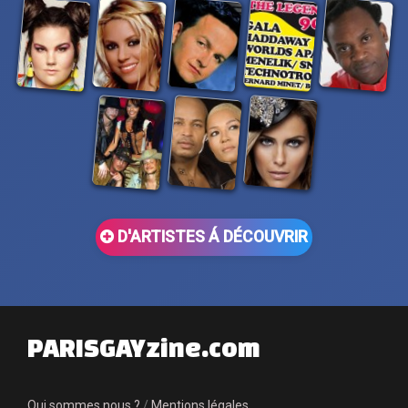
D'ARTISTES Á DÉCOUVRIR
PARISGAYzine.com
Qui sommes nous ?
/
Mentions légales