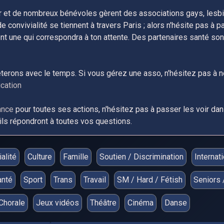
 et de nombreux bénévoles gèrent des associations gays, lesbi
onvivialité se tiennent à travers Paris ; alors n'hésite pas à pa
t une qui correspondra à ton attente. Des partenaires santé sont
lèterons avec le temps. Si vous gérez une asso, n'hésitez pas à 
cation
ance
pour toutes ses actions, n'hésitez pas à passer les voir da
ls répondront à toutes vos questions.
alité
Culture
Famille
Soutien / Discrimination
Internat
anté
Sport
Trans
Travail
SM / Hard / Fétish
Seniors 
Chorale
Jeux vidéos
Théâtre
Cinéma
Danse