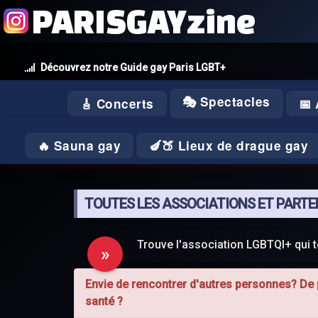
PARISGAYzine
Découvrez notre Guide gay Paris LGBT+
🎭 Spectacles
🎸 Concerts
📅
🔥 Sauna gay
🍆🍑 Lieux de drague gay
TOUTES LES ASSOCIATIONS ET PARTEN
Trouve l'association LGBTQI+ qui 
Envie de rencontrer d'autres personnes? De p
santé ?