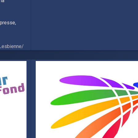
 la
 presse,
Lesbienne/