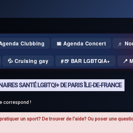
 Agenda Clubbing
📅 Agenda Concert
♬ No
💦 Cruising gay
🍺 BAR LGBTQIA+
📍 
AIRES SANTÉ LGBTQI+ DE PARIS ÎLE-DE-FRANCE
te correspond !
ratiquer un sport? De trouver de l'aide? Ou poser une questio