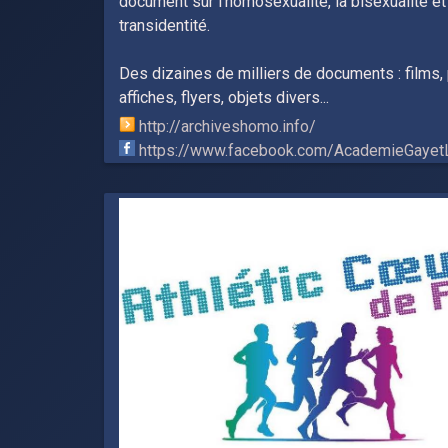
document sur l'homosexualité, la bisexualité et
transidentité.
Des dizaines de milliers de documents : films,
affiches, flyers, objets divers...
http://archiveshomo.info/
https://www.facebook.com/AcademieGayet