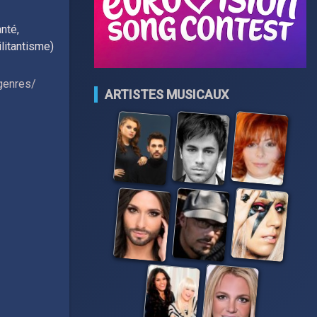
nté,
ilitantisme)
genres/
ARTISTES MUSICAUX