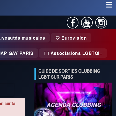
uveautés musicales
🤍 Eurovision
MAP GAY PARIS
🏃‍♂️ Associations LGBTQI+
GUIDE DE SORTIES CLUBBING
LGBT SUR PARIS
n sur ta