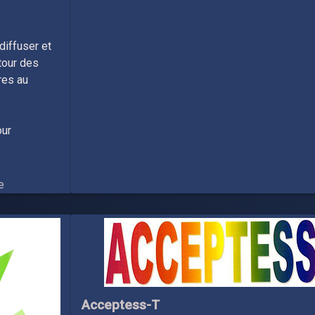
diffuser et
tour des
res au
our
e
Acceptess-T