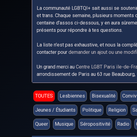
La communauté LGBTQI+ sait aussi se soutenir
et trans. Chaque semaine, plusieurs moments de c
centaine d'assos ci-dessous, y en aura sûremen
présents pour répondre à tes questions.
La liste n'est pas exhaustive, et nous la comp
contacter pour
demander un ajout ou une modifi
Un grand merci au
Centre LGBT Paris ïle-de-Fr
arrondissement de Paris au 63 rue Beaubourg, i
TOUTES
Lesbiennes
Bisexualité
Convivi
Jeunes / Étudiants
Politique
Religion
S
Queer
Musique
Séropositivité
Radio