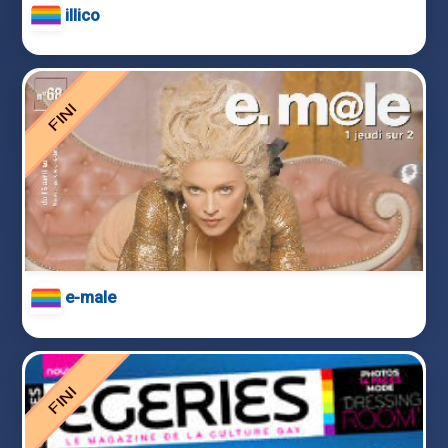
illico
e-male