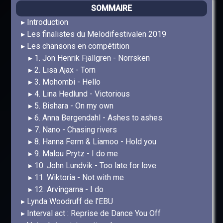
SOMMAIRE
Introduction
Les finalistes du Melodifestivalen 2019
Les chansons en compétition
1. Jon Henrik Fjällgren - Norrsken
2. Lisa Ajax - Torn
3. Mohombi - Hello
4. Lina Hedlund - Victorious
5. Bishara - On my own
6. Anna Bergendahl - Ashes to ashes
7. Nano - Chasing rivers
8. Hanna Ferm & Liamoo - Hold you
9. Malou Prytz - I do me
10. John Lundvik - Too late for love
11. Wiktoria - Not with me
12. Arvingarna - I do
Lynda Woodruff de l'EBU
Interval act : Reprise de Dance You Off