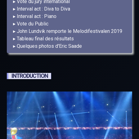
Vote du jury international
Interval act : Diva to Diva
Interval act : Piano
Vote du Public
John Lundvik remporte le Melodifestivalen 2019
Tableau final des résultats
Quelques photos d'Eric Saade
INTRODUCTION