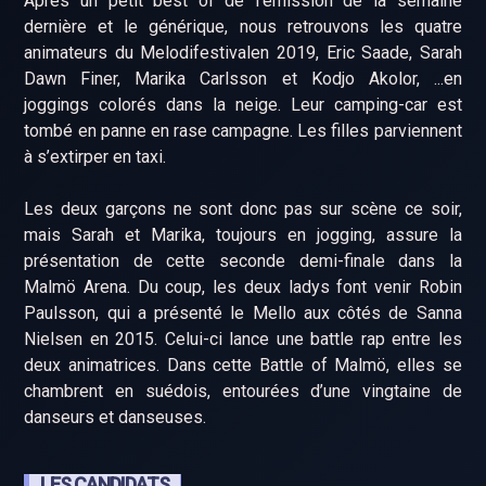
Après un petit best of de l’émission de la semaine
dernière et le générique, nous retrouvons les quatre
animateurs du Melodifestivalen 2019, Eric Saade, Sarah
Dawn Finer, Marika Carlsson et Kodjo Akolor, ...en
joggings colorés dans la neige. Leur camping-car est
tombé en panne en rase campagne. Les filles parviennent
à s’extirper en taxi.
Les deux garçons ne sont donc pas sur scène ce soir,
mais Sarah et Marika, toujours en jogging, assure la
présentation de cette seconde demi-finale dans la
Malmö Arena. Du coup, les deux ladys font venir Robin
Paulsson, qui a présenté le Mello aux côtés de Sanna
Nielsen en 2015. Celui-ci lance une battle rap entre les
deux animatrices. Dans cette Battle of Malmö, elles se
chambrent en suédois, entourées d’une vingtaine de
danseurs et danseuses.
LES CANDIDATS