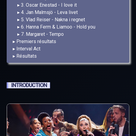
3. Oscar Enestad - I love it
4. Jan Malmsjö - Leva livet
5. Vlad Reiser - Nakna i regnet
6. Hanna Ferm & Liamoo - Hold you
7. Margaret - Tempo
Premiers résultats
Interval Act
Résultats
INTRODUCTION