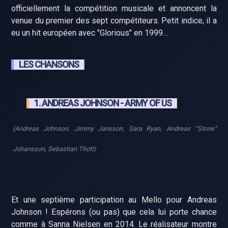
officiellement la compétition musicale et annoncent la
venue du premier des sept compétiteurs. Petit indice, il a
eu un hit européen avec "Glorious" en 1999…
LES CHANSONS
1. ANDREAS JOHNSON - ARMY OF US
(Andreas Johnson, Jimmy Jansson, Sara Ryan, Andreas “Stone”
Johansson, Sebastian Thott)
Et une septième participation au Mello pour Andreas
Johnson ! Espérons (ou pas) que cela lui porte chance
comme à Sanna Nielsen en 2014. Le réalisateur montre