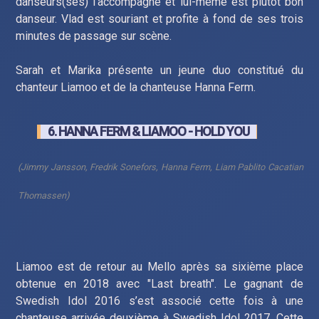
danseurs(ses) l’accompagne et lui-même est plutôt bon
danseur. Vlad est souriant et profite à fond de ses trois
minutes de passage sur scène.
Sarah et Marika présente un jeune duo constitué du
chanteur Liamoo et de la chanteuse Hanna Ferm.
6. HANNA FERM & LIAMOO - HOLD YOU
(Jimmy Jansson, Fredrik Sonefors, Hanna Ferm, Liam Pablito Cacatian
Thomassen)
Liamoo est de retour au Mello après sa sixième place
obtenue en 2018 avec "Last breath". Le gagnant de
Swedish Idol 2016 s’est associé cette fois à une
chanteuse arrivée deuxième à Swedish Idol 2017. Cette