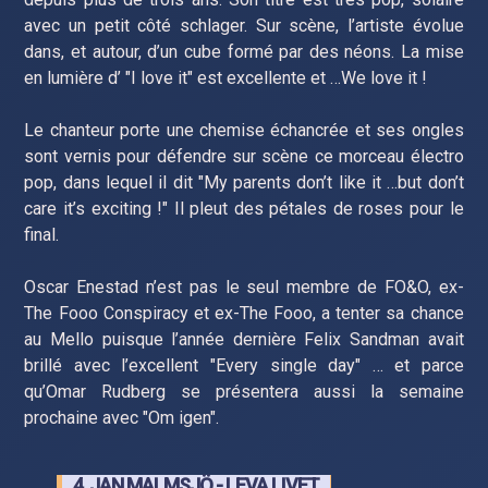
avec un petit côté schlager. Sur scène, l’artiste évolue
dans, et autour, d’un cube formé par des néons. La mise
en lumière d’ "I love it" est excellente et …We love it !
Le chanteur porte une chemise échancrée et ses ongles
sont vernis pour défendre sur scène ce morceau électro
pop, dans lequel il dit "My parents don’t like it …but don’t
care it’s exciting !" Il pleut des pétales de roses pour le
final.
Oscar Enestad n’est pas le seul membre de FO&O, ex-
The Fooo Conspiracy et ex-The Fooo, a tenter sa chance
au Mello puisque l’année dernière Felix Sandman avait
brillé avec l’excellent "Every single day" … et parce
qu’Omar Rudberg se présentera aussi la semaine
prochaine avec "Om igen".
4. JAN MALMSJÖ - LEVA LIVET