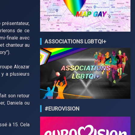
 présentateur,
arlerons de ce
mi-finale avec
ASSOCIATIONS LGBTQI+
et chanteur au
ry").
groupe Alcazar
 y a plusieurs
fait son retour
r, Daniela ou
#EUROVISION
ssé à 15. Cela