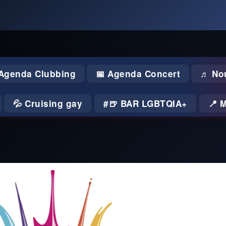
 Agenda Clubbing
📅 Agenda Concert
♬ No
💦 Cruising gay
🍺 BAR LGBTQIA+
📍 