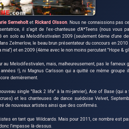
rie Serneholt
et
Rickard Olsson
. Nous ne connaissions pas ce
ésentatrice, il s’agit de l’ex-chanteuse d’A*Teens (nous vous p
ipé en solo au Melodifestivalen 2009 (seulement 6ème d’une de
 Mans Zelmerlow, le beau brun présentateur du concours en 2010 
 mia") et en 2009 (4ème avec le non moins percutant "Hope & glo
tour au Melodifestivalen, mais, malheureusement, pas le fameux 
res années !), ni Magnus Carlsson qui a quitté ce même groupe il
ncore dernièrement.
uveau single "Back 2 life" à la mi-janvier), Ace of Base (qui a 
crues) et les chanteuses de dance suédoise Velvet, Septembe
ré de nouveaux artistes ainsi que des confirmés.
rtistes en tant que Wildcards. Mais pour 2011, ce nombre est pa
 donc l’impasse là-dessus.