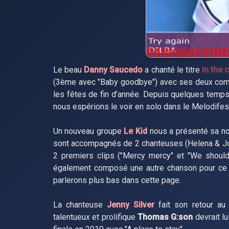
Le beau
Danny Saucedo
a chanté le titre
In the 
(3ème avec "Baby goodbye") avec ses deux comp
les fêtes de fin d’année. Depuis quelques temps 
nous espérions le voir en solo dans le Melodifes
Un nouveau groupe
Le Kid
nous a présenté sa n
sont accompagnés de 2 chanteuses (Helena & Joha
2 premiers clips ("Mercy mercy" et "We should
également composé une autre chanson pour ce M
parlerons plus bas dans cette page.
La chanteuse
Jenny Silver
fait son retour au
talentueux et prolifique
Thomas G:son
devrait l