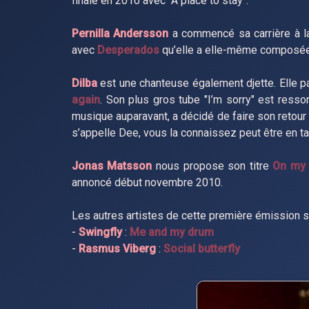
finale en 2010 avec "A place to stay".
Pernilla Andersson
a commencé sa carrière à la
avec
Desperados
qu’elle a elle-même composée
Dilba
est une chanteuse également djette. Elle pa
again
. Son plus gros tube "I’m sorry" est resso
musique auparavant, a décidé de faire son retour
s’appelle Dee, vous la connaissez peut être en t
Jonas Matsson
nous propose son titre
On my
annoncé début novembre 2010.
Les autres artistes de cette première émission s
-
Swingfly
:
Me and my drum
-
Rasmus Viberg
:
Social butterfly