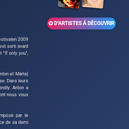
D'ARTISTES Á DÉCOUVRIR
festivalen 2009
t sorti avant
"If only you",
Anton et Märta)
se. Dans leurs
ndly. Anton a
ont nous vous
omposé par le
ace de sa demi