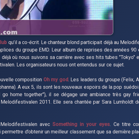
club
qu’il a co-écrit. Le chanteur blond participait déjà au Melodi
lices du groupe EMD. Leur album de reprises des années 90 es
déjà où nous suivons sa carrière avec ses hits tubes "Tokyo" et 
tivalen. Les organisateurs nous ont entendus sur ce sujet.
ouvelle composition
Oh my god
. Les leaders du groupe (Felix, 
nna). A eux 5, ils sont les nouveaux espoirs de la pop suédoi
 go home together"), il se dégage une ambiance très gay frie
elodifestivalen 2011. Elle sera chantée par Sara Lumholdt d
 Melodifestivalen avec
Something in your eyes
. Ce titre c
ui permettre d’obtenir un meilleur classement que sa dernière pl