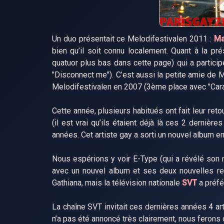
Un duo présentait ce Melodifestivalen 2011 :
Ma
bien qu’il soit connu localement. Quant à la pr
quatuor plus bas dans cette page) qui a partic
"Disconnect me"). C’est aussi la petite amie de
Melodifestivalen en 2007 (3ème place avec "Cara
Cette année, plusieurs habitués ont fait leur re
(il est vrai qu’ils étaient déjà là ces 2 derniè
années. Cet artiste gay a sorti un nouvel album e
Nous espérions y voir E-Type (qui a révélé son no
avec un nouvel album et ses deux nouvelles re
Gathiana, mais la télévision nationale
SVT
a préfé
La chaîne SVT invitait ces dernières années 4 a
n’a pas été annoncé très clairement, nous ferons