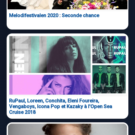
Melodifestivalen 2020 : Seconde chance
RuPaul, Loreen, Conchita, Eleni Foureira,
Vengaboys, Icona Pop et Kazaky à l'Open Sea
Cruise 2018