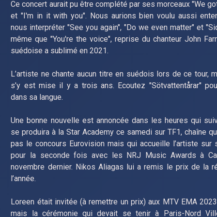
Ce concert aurait pu être complété par ses morceaux "We go
et "I'm in it with you". Nous aurions bien voulu aussi ent
nous interpréter "See you again", "Do we even matter" et "Si
même que "You're the voice", reprise du chanteur John Fa
suédoise a sublimé en 2021.
L’artiste ne chante aucun titre en suédois lors de ce tour, 
s’y est mise il y a trois ans. Ecoutez "Sötvattentårar" pou
dans sa langue.
Une bonne nouvelle est annoncée dans les heures qui suiv
se produira à la Star Academy ce samedi sur TF1, chaîne qu
pas le concours Eurovision mais qui accueille l’artiste sur
pour la seconde fois avec les NRJ Music Awards à Ca
novembre dernier. Nikos Aliagas lui a remis le prix de la r
l’année.
Loreen était invitée (à remettre un prix) aux MTV EMA 202
mais la cérémonie qui devait se tenir à Paris-Nord Vill