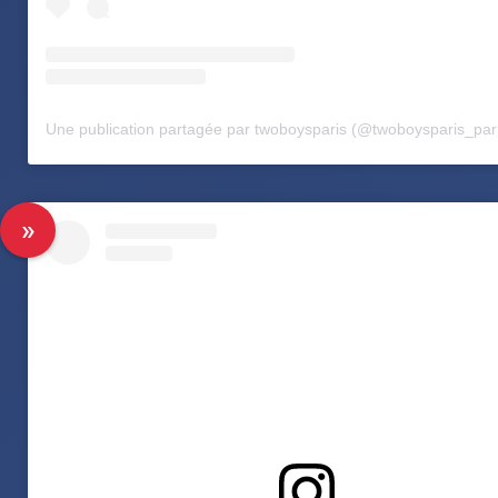
Une publication partagée par twoboysparis (@twoboysparis_par