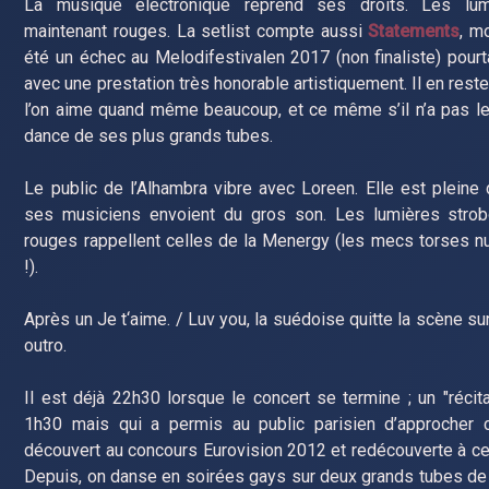
La musique électronique reprend ses droits. Les lum
maintenant rouges. La setlist compte aussi
Statements
, m
été un échec au Melodifestivalen 2017 (non finaliste) pour
avec une prestation très honorable artistiquement. Il en reste
l’on aime quand même beaucoup, et ce même s’il n’a pas l
dance de ses plus grands tubes.
Le public de l’Alhambra vibre avec Loreen. Elle est pleine 
ses musiciens envoient du gros son. Les lumières stro
rouges rappellent celles de la Menergy (les mecs torses 
!).
Après un Je t‘aime. / Luv you, la suédoise quitte la scène su
outro.
Il est déjà 22h30 lorsque le concert se termine ; un "récita
1h30 mais qui a permis au public parisien d’approcher ce
découvert au concours Eurovision 2012 et redécouverte à ce
Depuis, on danse en soirées gays sur deux grands tubes de 