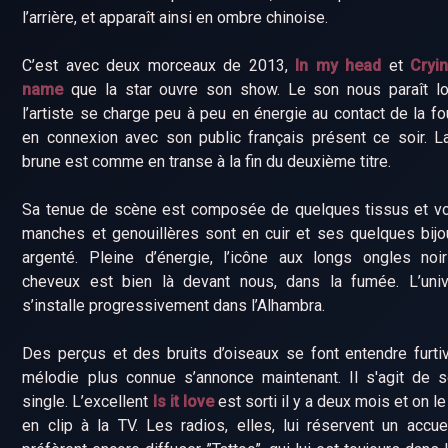
l’arrière, et apparaît ainsi en ombre chinoise.
C’est avec deux morceaux de 2013,
In my head
et
Cryi
name
que la star ouvre son show. Le son nous paraît loi
l’artiste se charge peu à peu en énergie au contact de la fou
en connexion avec son public français présent ce soir. L
brune est comme en transe à la fin du deuxième titre.
Sa tenue de scène est composée de quelques tissus et vo
manches et genouillères sont en cuir et ses quelques bij
argenté. Pleine d’énergie, l’icône aux longs ongles noi
cheveux est bien là devant nous, dans la fumée. L’uni
s’installe progressivement dans l’Alhambra.
Des perçus et des bruits d’oiseaux se font entendre furt
mélodie plus connue s’annonce maintenant. Il s'agit de 
single. L’excellent
Is it love
est sorti il y a deux mois et on le
en clip à la TV. Les radios, elles, lui réservent un accue