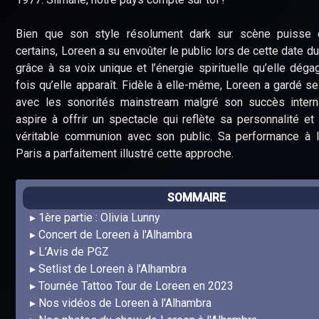
Bien que son style résolument dark sur scène puisse 
certains, Loreen a su envoûter le public lors de cette date d
grâce à sa voix unique et l’énergie spirituelle qu’elle dég
fois qu’elle apparaît. Fidèle à elle-même, Loreen a gardé s
avec les sonorités mainstream malgré son succès internat
aspire à offrir un spectacle qui reflète sa personnalité et
véritable communion avec son public. Sa performance à l
Paris a parfaitement illustré cette approche.
SOMMAIRE
1ère partie : Olivia Lunny
Concert de Loreen à l'Alhambra
L’Avis de PGZ
Setlist de Loreen à l'Alhambra
Tournée Tattoo Tour de Loreen en 2023
Nos vidéos de Loreen à l'Alhambra