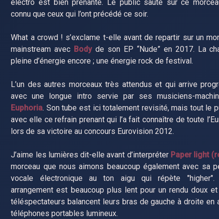
électro est bien prenante. Le public saute sur ce morcea
connu que ceux qui l’ont précédé ce soir.
What a crowd ! s’exclame t-elle avant de repartir sur un m
mainstream avec
Body
de son EP “Nude” en 2017. La ch
pleine d’énergie encore ; une énergie rock de festival.
L’un des autres morceaux très attendus et qui arrive pro
avec une longue intro servie par ses musiciens-machini
Euphoria
. Son tube est ici totalement revisité, mais tout le 
avec elle ce refrain prenant qui l’a fait connaître de toute l’Eu
lors de sa victoire au concours Eurovision 2012.
J’aime les lumières dit-elle avant d’interpréter
Paper light (r
morceau que nous aimons beaucoup également avec sa pe
vocale électronique au ton aigu qui répète "higher"
arrangement est beaucoup plus lent pour un rendu doux et
téléspectateurs balancent leurs bras de gauche à droite en a
téléphones portables lumineux.