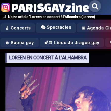
PARISGAYzine
Notre article "Loreen en concert à l'Alhambra (Loreen)
🎭 Spectacles
🎸 Concerts
📅 Agenda Cl
🔥 Sauna gay
🍆🍑 Lieux de drague gay
LOREEN EN CONCERT À L'ALHAMBRA