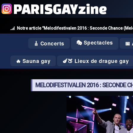
PARISGAYzine
Notre article "Melodifestivalen 2016 : Seconde Chance (Mel
🎭 Spectacles
🎸 Concerts
📅
🔥 Sauna gay
🍆🍑 Lieux de drague gay
MELODIFESTIVALEN 2016 : SECONDE 