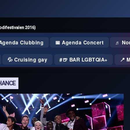
odifestivalen 2016)
 Agenda Clubbing
📅 Agenda Concert
♬ No
💦 Cruising gay
🍺 BAR LGBTQIA+
📍 
CHANCE