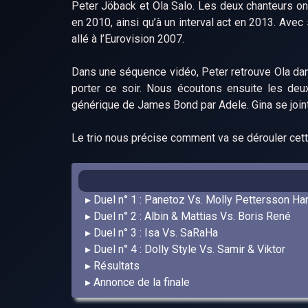
Peter Jöback et Ola Salo. Les deux chanteurs ont
en 2010, ainsi qu’à un interval act en 2013. Ave
allé à l’Eurovision 2007.
Dans une séquence vidéo, Peter retrouve Ola dan
porter ce soir. Nous écoutons ensuite les de
générique de James Bond par Adele. Gina se join
Le trio nous précise comment va se dérouler cett
Duel n° 1 : Panetoz Vs. Molly Pettersson H
Duel n° 2 : Albin & Mattias Vs. Boris René
Duel n° 3 : Isa Vs. SaRaHa
Duel n° 4 : Dolly Style Vs. Samir & Viktor
Résultats
Annonce de la finale