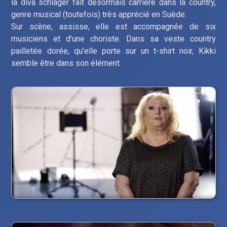
la diva schlager fait désormais carrière dans la country,
genre musical (toutefois) très apprécié en Suède.
Sur scène, assisse, elle est accompagnée de six
musiciens et d’une choriste. Dans sa veste country
pailletée dorée, qu’elle porte sur un t-shirt noir, Kikki
semble être dans son élément.