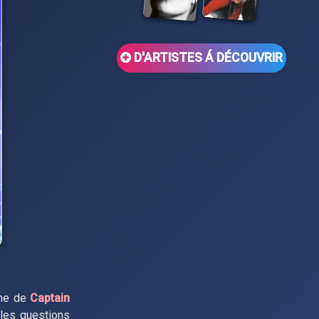
D'ARTISTES Á DÉCOUVRIR
ène de
Captain
 les questions