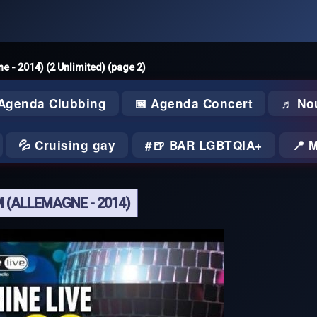
e - 2014) (2 Unlimited) (page 2)
 Agenda Clubbing
📅 Agenda Concert
♬ No
💦 Cruising gay
🍺 BAR LGBTQIA+
📍 
M (ALLEMAGNE - 2014)