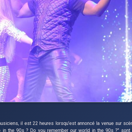
siciens, il est 22 heures lorsqu’est annoncé la venue sur sc
e in the 90s ? Do you remember our world in the 90s ?" sont