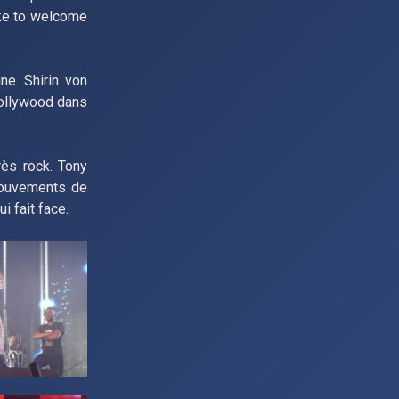
ike to welcome
ne. Shirin von
Hollywood dans
rès rock. Tony
mouvements de
i fait face.