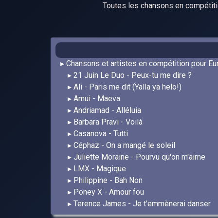
Toutes les chansons en compétit
Chansons et artistes en compétition pour Eu
21 Juin Le Duo - Peux-tu me dire ?
Ali - Paris me dit (Yalla ya helo!)
Amui - Maeva
Andriamad - Alléluia
Barbara Pravi - Voilà
Casanova - Tutti
Céphaz - On a mangé le soleil
Juliette Moraine - Pourvu qu'on m'aime
LMX - Magique
Philippine - Bah Non
Poney X - Amour fou
Terence James - Je t'emmènerai danser