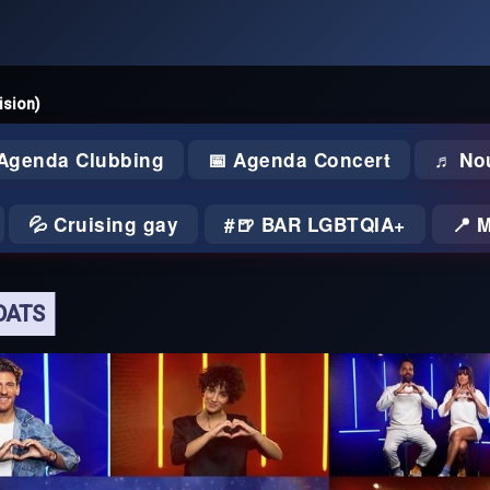
ision)
 Agenda Clubbing
📅 Agenda Concert
♬ No
💦 Cruising gay
🍺 BAR LGBTQIA+
📍 
IDATS