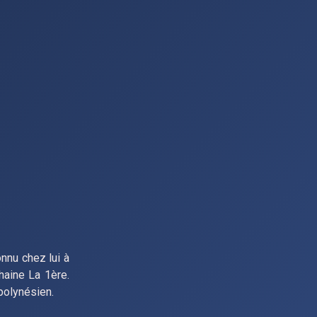
nnu chez lui à
haine La 1ère.
 polynésien.