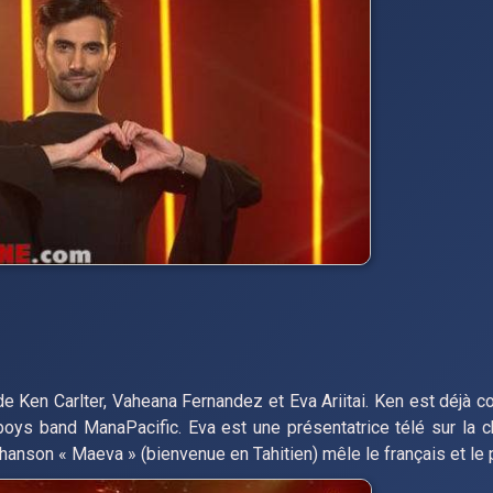
 Ken Carlter, Vaheana Fernandez et Eva Ariitai. Ken est déjà co
 boys band ManaPacific. Eva est une présentatrice télé sur la c
 chanson « Maeva » (bienvenue en Tahitien) mêle le français et le