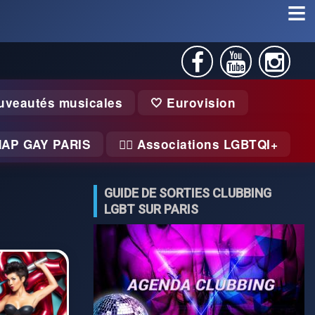
uveautés musicales
🤍 Eurovision
MAP GAY PARIS
🏃‍♂️ Associations LGBTQI+
GUIDE DE SORTIES CLUBBING
LGBT SUR PARIS