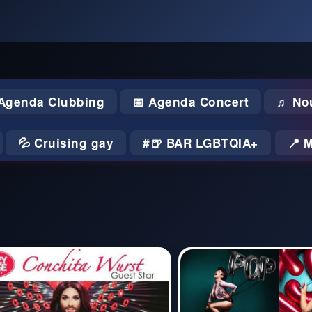
 Agenda Clubbing
📅 Agenda Concert
♬ No
💦 Cruising gay
🍺 BAR LGBTQIA+
📍 