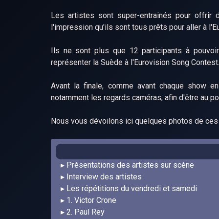
Les artistes sont super-entrainés pour offrir
l'impression qu'ils sont tous prêts pour aller à l'E
Ils ne sont plus que 12 participants à pouvoir
représenter la Suède à l'Eurovision Song Contest
Avant la finale, comme avant chaque show en li
notamment les regards caméras, afin d'être au po
Nous vous dévoilons ici quelques photos de ces 
Présentations des artistes sur scène
Interview des artistes
Les répétitions du vendredi et samedi
1. Victor Crone
2. Paul Rey