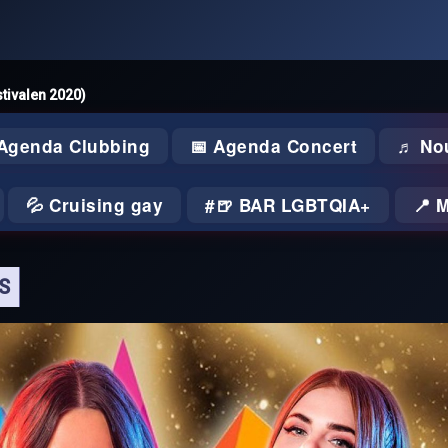
stivalen 2020)
 Agenda Clubbing
📅 Agenda Concert
♬ No
💦 Cruising gay
🍺 BAR LGBTQIA+
📍 
S