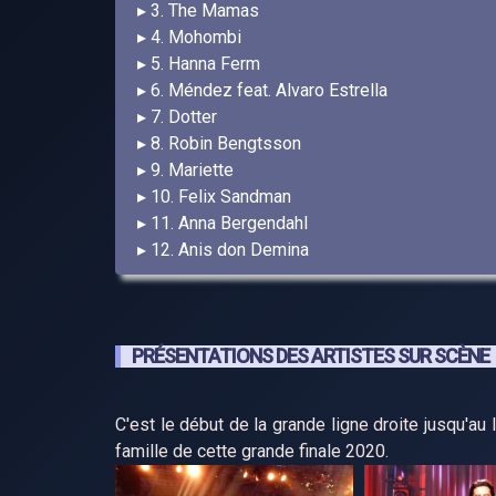
3. The Mamas
4. Mohombi
5. Hanna Ferm
6. Méndez feat. Alvaro Estrella
7. Dotter
8. Robin Bengtsson
9. Mariette
10. Felix Sandman
11. Anna Bergendahl
12. Anis don Demina
PRÉSENTATIONS DES ARTISTES SUR SCÈNE
C'est le début de la grande ligne droite jusqu'au l
famille de cette grande finale 2020.