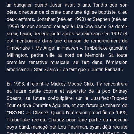
un banquier, quand Justin avait 5 ans. Tandis que son
père, directeur de chorale dans une église baptiste, a eu
deux enfants, Jonathan (née en 1993) et Stephen (née en
1998) de son second mariage à Lisa Chwieseni. Sa demi-
sœur, Laura, décède juste après sa naissance en 1997 et
est mentionnée dans une chanson de remerciement de
Timberlake « My Angel in Heaven ». Timberlake grandit à
Millington, petite ville au nord de Memphis. Sa toute
première tentative musicale se fait dans l'émission
américaine « Star Search » en tant que « Justin Randall ».
En 1993, il rejoint le Mickey Mouse Club. Il y rencontrera
sa future petite copine et superstar de la pop Britney
Spears, sa future coéquipière sur le Justified/Tripped
Tour et diva Christina Aguilera, et son future partenaire de
*NSYNC JC Chasez. Quand l'émission prend fin en 1995,
Timberlake recrute Chasez pour faire partie du nouveau
boys band, managé par Lou Pearlman, ayant déjà recruté