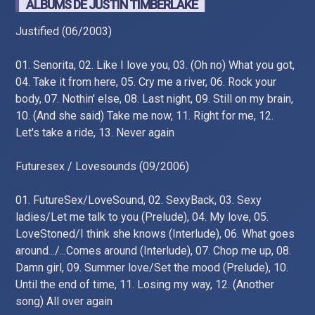
ALBUMS DE JUSTIN TIMBERLAKE
Justified (06/2003)
01. Senorita, 02. Like I love you, 03. (Oh no) What you got,
04. Take it from here, 05. Cry me a river, 06. Rock your
body, 07. Nothin' else, 08. Last night, 09. Still on my brain,
10. (And she said) Take me now, 11. Right for me, 12.
Let's take a ride, 13. Never again
Futuresex / Lovesounds (09/2006)
01. FutureSex/LoveSound, 02. SexyBack, 03. Sexy
ladies/Let me talk to you (Prelude), 04. My love, 05.
LoveStoned/I think she knows (Interlude), 06. What goes
around.../...Comes around (Interlude), 07. Chop me up, 08.
Damn girl, 09. Summer love/Set the mood (Prelude), 10.
Until the end of time, 11. Losing my way, 12. (Another
song) All over again