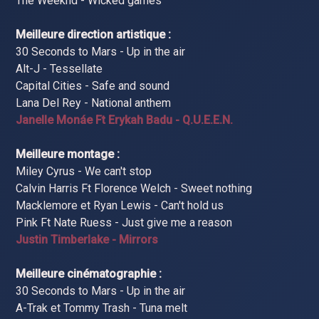
The Weeknd - Wicked games
Meilleure direction artistique :
30 Seconds to Mars - Up in the air
Alt-J - Tessellate
Capital Cities - Safe and sound
Lana Del Rey - National anthem
Janelle Monáe Ft Erykah Badu - Q.U.E.E.N.
Meilleure montage :
Miley Cyrus - We can't stop
Calvin Harris Ft Florence Welch - Sweet nothing
Macklemore et Ryan Lewis - Can't hold us
Pink Ft Nate Ruess - Just give me a reason
Justin Timberlake - Mirrors
Meilleure cinématographie :
30 Seconds to Mars - Up in the air
A-Trak et Tommy Trash - Tuna melt