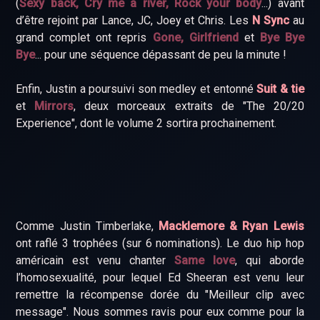
(
Sexy back, Cry me a river, Rock your body
...) avant
d’être rejoint par Lance, JC, Joey et Chris. Les
N Sync
au
grand complet ont repris
Gone, Girlfriend
et
Bye Bye
Bye
... pour une séquence dépassant de peu la minute !
Enfin, Justin a poursuivi son medley et entonné
Suit & tie
et
Mirrors
, deux morceaux extraits de "The 20/20
Experience", dont le volume 2 sortira prochainement.
Comme Justin Timberlake,
Macklemore & Ryan Lewis
ont raflé 3 trophées (sur 6 nominations). Le duo hip hop
américain est venu chanter
Same love
, qui aborde
l’homosexualité, pour lequel Ed Sheeran est venu leur
remettre la récompense dorée du "Meilleur clip avec
message". Nous sommes ravis pour eux comme pour la