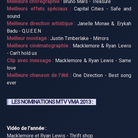
Meilleure chorégraphie :
Bruno Mars - Treasure
Meilleurs effets spéciaux :
Capital Cities - Safe and
sound
Meilleure direction artistique :
Janelle Monae &. Erykah
Badu - Q.U.E.E.N
Meilleur montage :
Justin Timberlake - Mirrors
Meilleure cinématographie :
Macklemore & Ryan Lewis
- Can’t hold us
Clip avec message :
Macklemore & Ryan Lewis - Same
love
Meilleure chanson de l'été :
One Direction - Best song
ever
LES NOMINATIONS MTV VMA 2013 :
Vidéo de l'année :
Macklemore et Ryan Lewis - Thrift shop