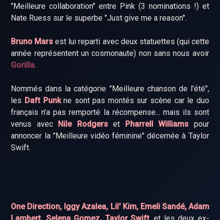
"Meilleure collaboration" entre Pink (3 nominations !) et
Nate Ruess sur le superbe "Just give me a reason".
Bruno Mars
est lui reparti avec deux statuettes (qui cette
année représentent un cosmonaute) non sans nous avoir
Gorilla
.
Nommés dans la catégorie "Meilleure chanson de l'été",
les
Daft Punk
ne sont pas montés sur scène car le duo
français n’a pas remporté la récompense... mais ils sont
venus avec
Nile Rodgers
et
Pharrell Williams
pour
annoncer la "Meilleure vidéo féminine" décernée à Taylor
Swift.
One Direction, Iggy Azalea, Lil' Kim, Emeli Sandé, Adam
Lambert, Selena Gomez, Taylor Swift
, et les deux ex-