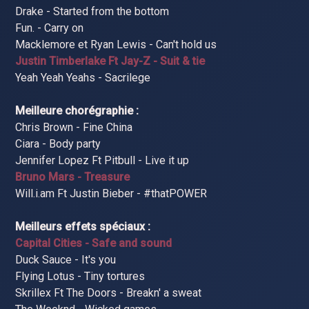
Drake - Started from the bottom
Fun. - Carry on
Macklemore et Ryan Lewis - Can't hold us
Justin Timberlake Ft Jay-Z - Suit & tie
Yeah Yeah Yeahs - Sacrilege
Meilleure chorégraphie :
Chris Brown - Fine China
Ciara - Body party
Jennifer Lopez Ft Pitbull - Live it up
Bruno Mars - Treasure
Will.i.am Ft Justin Bieber - #thatPOWER
Meilleurs effets spéciaux :
Capital Cities - Safe and sound
Duck Sauce - It's you
Flying Lotus - Tiny tortures
Skrillex Ft The Doors - Breakn' a sweat