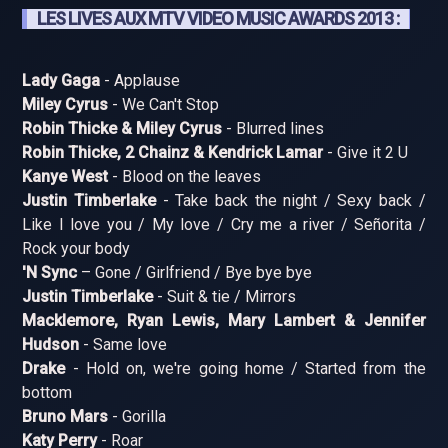
LES LIVES AUX MTV VIDEO MUSIC AWARDS 2013 :
Lady Gaga
- Applause
Miley Cyrus
- We Can't Stop
Robin Thicke & Miley Cyrus
- Blurred lines
Robin Thicke, 2 Chainz & Kendrick Lamar
- Give it 2 U
Kanye West
- Blood on the leaves
Justin Timberlake
- Take back the night / Sexy back /
Like I love you / My love / Cry me a river / Señorita /
Rock your body
'N Sync
– Gone / Girlfriend / Bye bye bye
Justin Timberlake
- Suit & tie / Mirrors
Macklemore, Ryan Lewis, Mary Lambert & Jennifer
Hudson
- Same love
Drake
- Hold on, we're going home / Started from the
bottom
Bruno Mars
- Gorilla
Katy Perry
- Roar