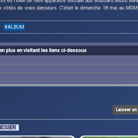
ont eu l’idée de faire apparaître Michael aux Billboard Music Aw
x côtés de vrais danseurs. C’était le dimanche 18 mai au MGM
ALBUM
n plus en visitant les liens ci-dessous
Laisser u
RESSER