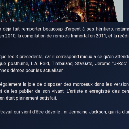
 déjà fait remporter beaucoup d’argent à ses héritiers, nota
 2010, la compilation de remixes Immortal en 2011, et la réédi
ue les 3 précédents, car il correspond mieux à ce qu’on attenda
que posthume, L.A. Reid, Timbaland, StarGate, Jerome "J-Roc
onnes démos pour les actualiser.
nt également la joie de disposer des morceaux dans les versio
si de les publier de son vivant. L’artiste a enregistré des ce
en était pleinement satisfait.
avail qui vient d’être dévoilé ; ni Jermaine Jackson, qui n’a d’a