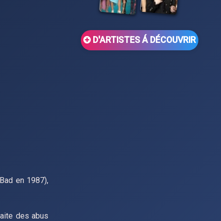
D'ARTISTES Á DÉCOUVRIR
 Bad en 1987),
raite des abus