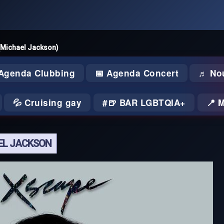
 (Michael Jackson)
 Agenda Clubbing
📅 Agenda Concert
♬ No
💦 Cruising gay
🍺 BAR LGBTQIA+
📍 
AEL JACKSON