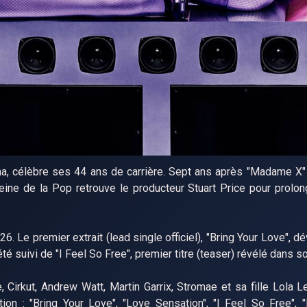
a, célèbre ses 44 ans de carrière. Sept ans après "Madame X" 
ine de la Pop retrouve le producteur Stuart Price pour prolong
026. Le premier extrait (lead single officiel), "Bring Your Love", d
é suivi de "I Feel So Free", premier titre (teaser) révélé dans son
 Cirkut, Andrew Watt, Martin Garrix, Stromae et sa fille Lola L
tion : "Bring Your Love", "Love Sensation", "I Feel So Free", "