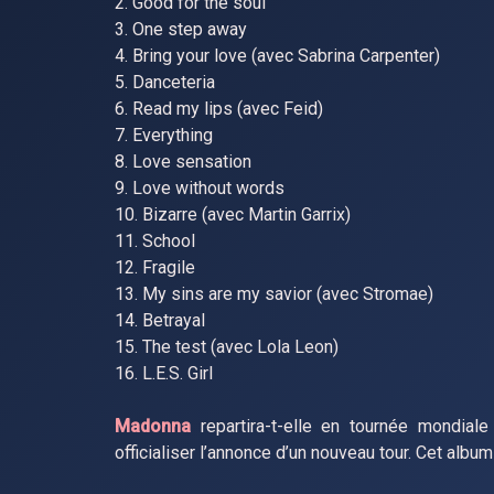
2. Good for the soul
3. One step away
4. Bring your love (avec Sabrina Carpenter)
5. Danceteria
6. Read my lips (avec Feid)
7. Everything
8. Love sensation
9. Love without words
10. Bizarre (avec Martin Garrix)
11. School
12. Fragile
13. My sins are my savior (avec Stromae)
14. Betrayal
15. The test (avec Lola Leon)
16. L.E.S. Girl
Madonna
repartira-t-elle en tournée mondiale
officialiser l’annonce d’un nouveau tour. Cet album d