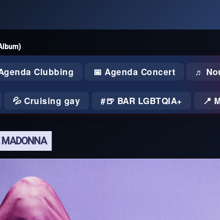
(Album)
 Agenda Clubbing
📅 Agenda Concert
♬ No
💦 Cruising gay
🍺 BAR LGBTQIA+
📍 
DE MADONNA