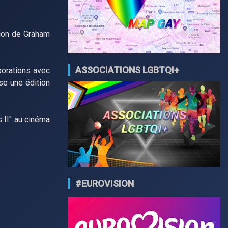
sion de Graham
ASSOCIATIONS LGBTQI+
borations avec
se une édition
 II" au cinéma
#EUROVISION