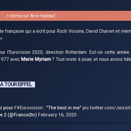
+ d'infos sur 'Amir Haddad'
ste française qui a écrit pour Roch Voisine, David Charvet et mê
».
ur l'Eurovision 2020, direction Rotterdam. Est-ce cette année
 1977 avec
Marie Myriam
? Tout reste à jouer, et nous avons hât
A TOUR EIFFEL
l
pour l'
#Eurovision
: "The best in me"
pic.twitter.com/Jwzoh
e 2 (@France2tv)
February 16, 2020