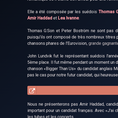
Elle a été composée par les suédois
Thomas G
Amir Haddad
et
Lea Ivanne
.
Thomas G:Son et Peter Boström ne sont pas des
puisqu'ils ont composé de très nombreux titres
chansons phares de l'Eurovision,
grande gagnante
John Lundvik fut le représentant suédois l'année
5ème place. Il fut même pendant un moment un des
chanson «Bigger Than Us» du candidat anglais Mic
pas le cas pour notre futur candidat, qui heureus
Nous ne présenterons pas Amir Haddad, candida
important pour un candidat français. Avec «J'ai 
les tubes et les concerts.