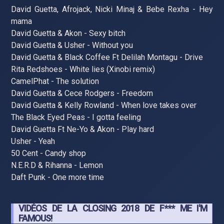
David Guetta, Afrojack, Nicki Minaj & Bebe Rexha - Hey
mama
David Guetta & Akon - Sexy bitch
David Guetta & Usher - Without you
David Guetta & Black Coffee Ft Delilah Montagu - Drive
Rita Redshoes - White lies (Xinobi remix)
CamelPhat - The solution
David Guetta & Cece Rodgers - Freedom
David Guetta & Kelly Rowland - When love takes over
The Black Eyed Peas - I gotta feeling
David Guetta Ft Ne-Yo & Akon - Play hard
Usher - Yeah
50 Cent - Candy shop
N.E.R.D & Rihanna - Lemon
Daft Punk - One more time
VIDÉOS DE LA CLOSING 2018 DE F*** ME I'M
FAMOUS!