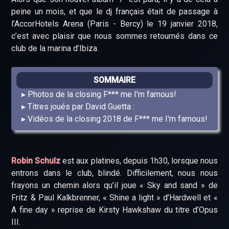
peine un mois, et que le dj français était de passage à
l’AccorHotels Arena (Paris - Bercy) le 19 janvier 2018,
c’est avec plaisir que nous sommes retournés dans ce
club de la marina d’Ibiza.
SOMMAIRE
Photos de la closing F*** me I'm famous!
Titres joués par David Guetta :
Vidéos de la closing 2018 de F*** me I'm famous!
Robin Schulz
est aux platines, depuis 1h30, lorsque nous
entrons dans le club, blindé. Difficilement, nous nous
frayons un chemin alors qu’il joue « Sky and sand » de
Fritz & Paul Kalkbrenner, « Shine a light » d’Hardwell et «
A fine day » reprise de Kirsty Hawkshaw du titre d’Opus
III.