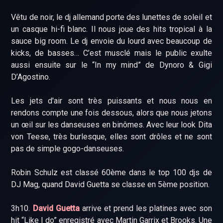
Vêtu de noir, le dj allemand porte des lunettes de soleil et
un casque hi-fi blanc. Il nous joue des hits tropical à la
sauce big room. Le dj envoie du lourd avec beaucoup de
kicks, de basses… C’est musclé mais le public exulte
aussi ensuite sur le “In my mind” de Dynoro & Gigi
D’Agostino.
Les jets d'air sont très puissants et nous nous en
rendons compte une fois dessous, alors que nous jetons
un œil sur les danseuses en binômes. Avec leur look Dita
von Teese, très burlesque, elles sont drôles et ne sont
pas de simple gogo-danseuses.
Robin Schulz est classé 60ème dans le top 100 djs de
DJ Mag, quand David Guetta se classe en 5ème position.
3h10.
David Guetta
arrive et prend les platines avec son
hit “Like I do” enregistré avec Martin Garrix et Brooks. Une