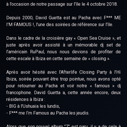
à l’occasion de notre passage sur l’île le 4 octobre 2018.
Depuis 2000, David Guetta est au Pacha avec F*** ME
I'M FAMOUS !, l’une des soirées de référence sur l'île.
Dans le cadre de la croisière gay « Open Sea Cruise », et
juste après avoir assisté à un mémorable dj set de
l’américain RuPaul, nous nous devions de profiter de
cette escale à Ibiza en cette semaine de « closing ».
Après avoir hésité avec l’Afterlife Closing Party à l’Hï
Ibiza, soirée pouvant être trop pointue, nous avons opté
pour retourner au Pacha et voir notre « famous » dj
francophone. David Guetta a, cette année encore, deux
résidences à Ibiza :
- BIG à l'Ushuaïa les lundis,
- F*** me I’m Famous au Pacha les jeudis.
Alors que son nouvel album "7" est paru, il y a de cela à