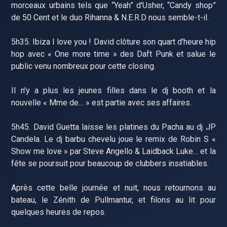
morceaux urbains tels que “Yeah” d'Usher, “Candy shop”
de 50 Cent et le duo Rihanna & N.E.R.D nous semble-t-il.
5h35. Ibiza I love you ! David clôture son quart d'heure hip
hop avec « One more time » des Daft Punk et salue le
public venu nombreux pour cette closing.
Il n'y a plus les jeunes filles dans le dj booth et la
nouvelle « Mme de… » est partie avec ses affaires.
5h45. David Guetta laisse les platines du Pacha au dj JP
Candela. Le dj barbu chevelu joue le remix de Robin S «
Show me love » par Steve Angello & Laidback Luke… et la
fête se poursuit pour beaucoup de clubbers insatiables.
Après cette belle journée et nuit, nous retournons au
bateau, le Zénith de Pullmantur, et filons au lit pour
quelques heures de repos.