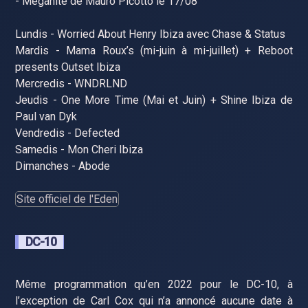
- Meganite de Mauro Picotto le 17/08
Lundis - Worried About Henry Ibiza avec Chase & Status
Mardis - Mama Roux’s (mi-juin à mi-juillet) + Reboot
presents Outset Ibiza
Mercredis - WNDRLND
Jeudis - One More Time (Mai et Juin) + Shine Ibiza de
Paul van Dyk
Vendredis - Defected
Samedis - Mon Cheri Ibiza
Dimanches - Abode
Site officiel de l'Eden
DC-10
Même programmation qu’en 2022 pour le DC-10, à
l’exception de Carl Cox qui n’a annoncé aucune date à