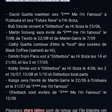
- David Guetta maintien ses "F*** Me I'm Famous" à
l’Ushuaïa et ses "Future Rave" à l’Hï Ibiza,
- Bob Sinclar revient à "Glitterbox" au Hï Ibiza le 25/06,
- Martin Solveig sera invité de "F*** me I'm famous" le
7/08, de Tiestö le 22/08 et de Martin Garrix le 7/09
- Cathy Guetta continue d’être la "host" des soirées de
Black Coffee (samedi au Hï),
- Dimitri from Paris est à "Glitterbox" au Hï Ibiza les 14 et
21/05, et les 3 et 17/09,
- Kiddy Smile est à "Glitterbox" au Hï Ibiza le 4/06, les 2
et 16/07, 13/08 et 1/10 et Glitterbox boat party.
- Kungs sera l’invité de Martin Garrix le 22/06 à l’Ushuaïa
et le 31/07 de "F*** me I'm famous"
- Ofenbach sont invités de "F*** Me I'm Famous" le
12/06
Plusieurs
stars latino
sont de retour sur l’île blanche cet