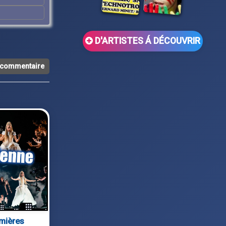
D'ARTISTES Á DÉCOUVRIR
n commentaire
emières