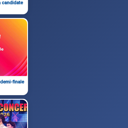
a candidate
 demi-finale