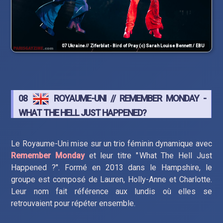
07 Ukraine // Ziferblat - Bird of Pray (c) Sarah Louise Bennett / EBU
08
ROYAUME-UNI // REMEMBER MONDAY -
WHAT THE HELL JUST HAPPENED?
Le Royaume-Uni mise sur un trio féminin dynamique avec
Remember Monday
et leur titre " What The Hell Just
Happened ?". Formé en 2013 dans le Hampshire, le
groupe est composé de Lauren, Holly-Anne et Charlotte.
Leur nom fait référence aux lundis où elles se
retrouvaient pour répéter ensemble.