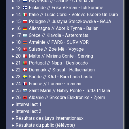
12
Pays-Bas // Claude - C'est la vie
13
Finlande // Erika Vikman - Ich komme
14
Italie // Lucio Corsi - Volevo Essere Un Duro
15
Pologne // Justyna Steczkowska - GAJA
16
Allemagne // Abor & Tynna - Baller
17
Grèce // Klavdia - Asteromáta
18
Arménie // PARG - SURVIVOR
19
Suisse // Zoë Më - Voyage
20
Malte // Miriana Conte - Serving
21
Portugal // Napa - Deslocado
22
Denmark // Sissal - Hallucination
23
Suède // KAJ - Bara bada bastu
24
France // Louane - maman
25
Saint Marin // Gabry Ponte - Tutta L’Italia
26
Albanie // Shkodra Elektronike - Zjerm
Interval act 1
Interval act 2
Résultats des jurys internationaux
Résultats du public (télévote)