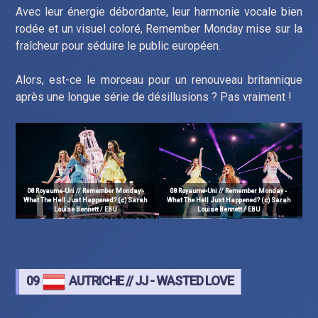
Avec leur énergie débordante, leur harmonie vocale bien
rodée et un visuel coloré, Remember Monday mise sur la
fraîcheur pour séduire le public européen.
Alors, est-ce le morceau pour un renouveau britannique
après une longue série de désillusions ? Pas vraiment !
08 Royaume-Uni // Remember Monday -
08 Royaume-Uni // Remember Monday -
What The Hell Just Happened? (c) Sarah
What The Hell Just Happened? (c) Sarah
Louise Bennett / EBU
Louise Bennett / EBU
09
AUTRICHE // JJ - WASTED LOVE