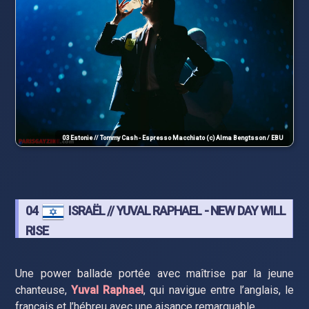
03 Estonie // Tommy Cash - Espresso Macchiato (c) Alma Bengtsson / EBU
04
ISRAËL // YUVAL RAPHAEL - NEW DAY WILL
RISE
Une power ballade portée avec maîtrise par la jeune
chanteuse,
Yuval Raphael
, qui navigue entre l’anglais, le
français et l’hébreu avec une aisance remarquable.