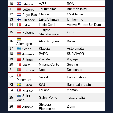
10
VÆB
RÓA
Islande
11
Tautumeitas
Bur man laimi
Lettonie
12
Claude
C'est la vie
Pays-Bas
13
Erika Vikman
Ich komme
Finlande
14
Lucio Corsi
Volevo Essere Un Duro
Italie
Justyna
15
GAJA
Pologne
Steczkowska
16
Abor & Tynna
Baller
Allemagne
17
Klavdia
Asteromáta
Grèce
18
PARG
SURVIVOR
Arménie
19
Zoë Më
Voyage
Suisse
20
Miriana Conte
Serving
Malte
21
Napa
Deslocado
Portugal
22
Sissal
Hallucination
Danemark
23
KAJ
Bara bada bastu
Suède
24
Louane
maman
France
Saint-
25
Gabry Ponte
Tutta L’Italia
Marin
Shkodra
26
Zjerm
Albanie
Elektronike