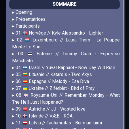
SOMMAIRE
Opening
Présentatrices
Participants
01
Norvège // Kyle Alessandro - Lighter
02
Luxembourg // Laura Thorn - La Poupée
Monte Le Son
03
Estonie // Tommy Cash - Espresso
Macchiato
04
Israël // Yuval Raphael - New Day Will Rise
05
Lituanie // Katarsis - Tavo Akys
06
Espagne // Melody - Esa Diva
07
Ukraine // Ziferblat - Bird of Pray
08
Royaume-Uni // Remember Monday - What
The Hell Just Happened?
09
Autriche // JJ - Wasted love
10
Islande // VÆB - RÓA
11
Latvia // Tautumeitas - Bur man laimi