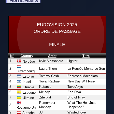
PARTICIPANTS
EUROVISION 2025
ORDRE DE PASSAGE
FINALE
N°
Country
Artist
Titre
1
Kyle Alessandro
Lighter
Norvège
2
Laura Thorn
La Poupée Monte Le Son
Luxembourg
3
Tommy Cash
Espresso Macchiato
Estonie
4
Yuval Raphael
New Day Will Rise
Israël
5
Katarsis
Tavo Akys
Lituanie
6
Melody
Esa Diva
Espagne
7
Ziferblat
Bird of Pray
Ukraine
Remember
What The Hell Just
8
Monday
Happened?
Royaume-Uni
9
JJ
Wasted love
Autriche