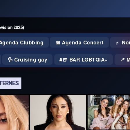
ovision 2025)
 Agenda Clubbing
📅 Agenda Concert
♬ No
💦 Cruising gay
🍺 BAR LGBTQIA+
📍 
NTERNES