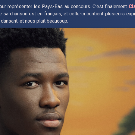
ur représenter les Pays-Bas au concours. C’est finalement
Cl
 de sa chanson est en français, et celle-ci contient plusieurs e
t dansant, et nous plaît beaucoup.