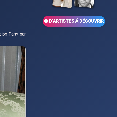
D'ARTISTES Á DÉCOUVRIR
sion Party par