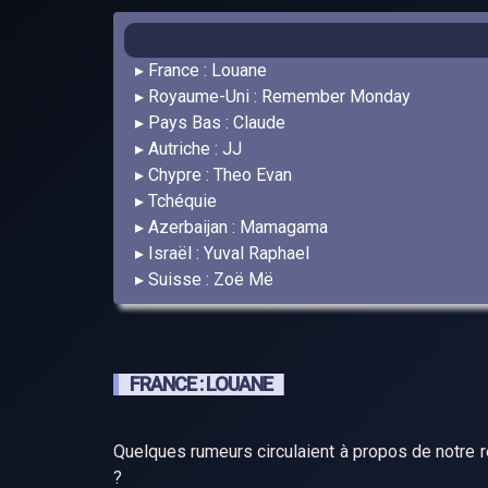
France : Louane
Royaume-Uni : Remember Monday
Pays Bas : Claude
Autriche : JJ
Chypre : Theo Evan
Tchéquie
Azerbaijan : Mamagama
Israël : Yuval Raphael
Suisse : Zoë Më
FRANCE : LOUANE
Quelques rumeurs circulaient à propos de notre 
?