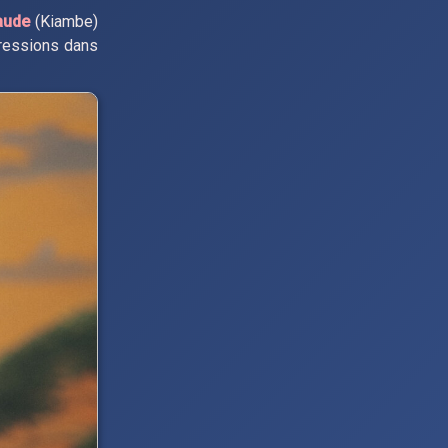
aude
(Kiambe)
xpressions dans