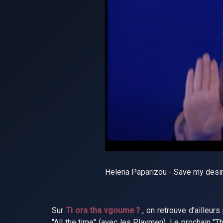
Helena Paparizou - Save my des
Sur
Ti ora tha vgoume ?
, on retrouve d’ailleurs
"All the time" (avec les Playmen). Le prochain "