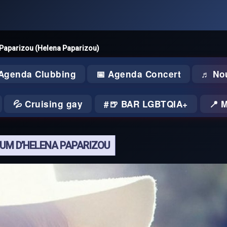
a Paparizou (Helena Paparizou)
 Agenda Clubbing
📅 Agenda Concert
♬ No
💦 Cruising gay
🍺 BAR LGBTQIA+
📍 
BUM D’HELENA PAPARIZOU