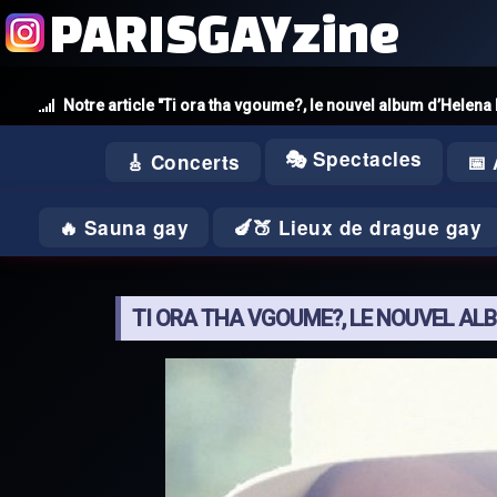
PARISGAYzine
Notre article "Ti ora tha vgoume?, le nouvel album d’Helen
🎭 Spectacles
🎸 Concerts
📅
🔥 Sauna gay
🍆🍑 Lieux de drague gay
TI ORA THA VGOUME?, LE NOUVEL AL