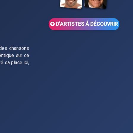
D'ARTISTES Á DÉCOUVRIR
 des chansons
Antique sur ce
vé sa place ici,