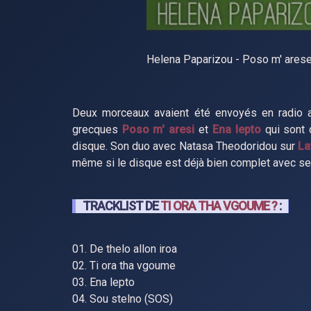
Helena Paparizou - Poso m' arese
Deux morceaux avaient été envoyés en radio a
grecques
Poso m' aresi
et
Ena lepto
qui sont 
disque. Son duo avec Natasa Theodoridou sur
La
même si le disque est déjà bien complet avec se
TRACKLIST DE
TI ORA THA VGOUME ?
:
01. De thelo allon iroa
02. Ti ora tha vgoume
03. Ena lepto
04. Sou stelno (SOS)