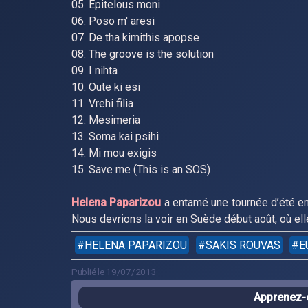
05. Epitelous moni
06. Poso m' aresi
07. De tha kimithis apopse
08. The groove is the solution
09. I nihta
10. Oute ki esi
11. Vrehi filia
12. Mesimeria
13. Soma kai psihi
14. Mi mou exigis
15. Save me (This is an SOS)
Helena Paparizou
a entamé une tournée d’été en
Nous devrions la voir en Suède début août, où ell
HELENA PAPARIZOU
SAKIS ROUVAS
E
Publié le 19/07/2013
Apprenez-e