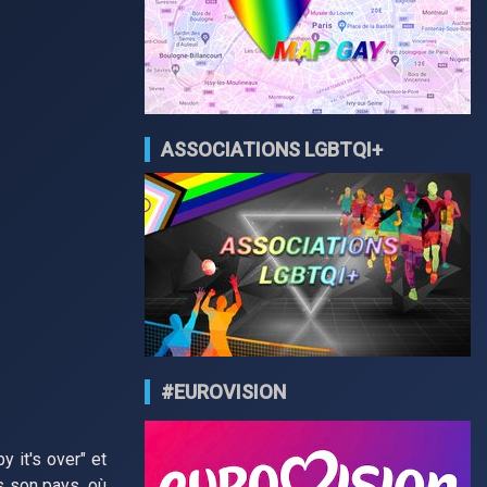
ASSOCIATIONS LGBTQI+
#EUROVISION
y it's over" et
s son pays, où