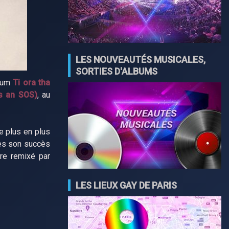
LES NOUVEAUTÉS MUSICALES,
SORTIES D'ALBUMS
lbum
Ti ora tha
s an SOS)
, au
e plus en plus
s son succès
tre remixé par
LES LIEUX GAY DE PARIS