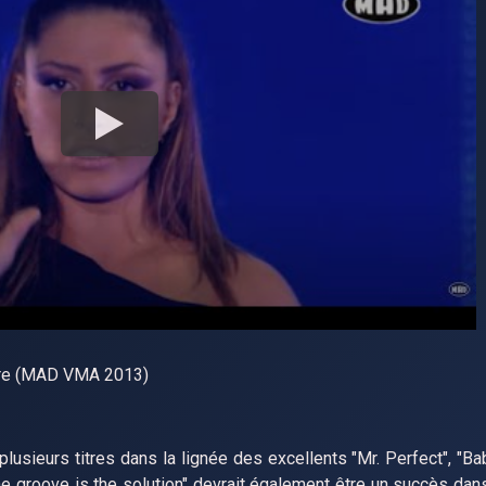
ire (MAD VMA 2013)
 plusieurs titres dans la lignée des excellents "Mr. Perfect", "Bab
The groove is the solution" devrait également être un succès dan