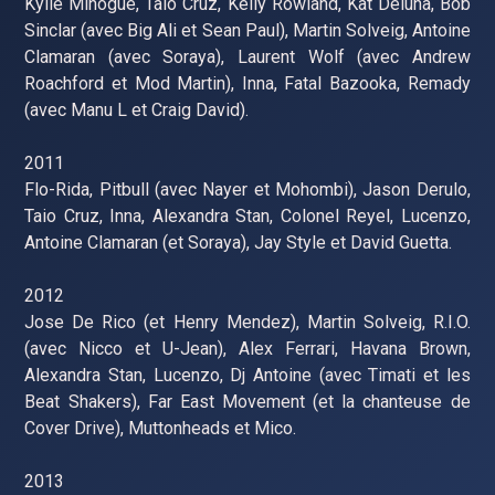
Kylie Minogue, Taio Cruz, Kelly Rowland, Kat Deluna, Bob
Sinclar (avec Big Ali et Sean Paul), Martin Solveig, Antoine
Clamaran (avec Soraya), Laurent Wolf (avec Andrew
Roachford et Mod Martin), Inna, Fatal Bazooka, Remady
(avec Manu L et Craig David).
2011
Flo-Rida, Pitbull (avec Nayer et Mohombi), Jason Derulo,
Taio Cruz, Inna, Alexandra Stan, Colonel Reyel, Lucenzo,
Antoine Clamaran (et Soraya), Jay Style et David Guetta.
2012
Jose De Rico (et Henry Mendez), Martin Solveig, R.I.O.
(avec Nicco et U-Jean), Alex Ferrari, Havana Brown,
Alexandra Stan, Lucenzo, Dj Antoine (avec Timati et les
Beat Shakers), Far East Movement (et la chanteuse de
Cover Drive), Muttonheads et Mico.
2013