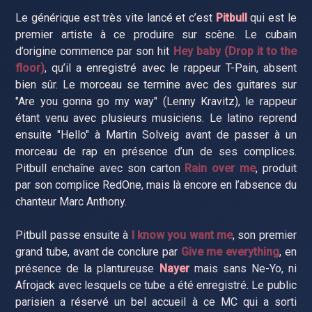
Le générique est très vite lancé et c’est
Pitbull
qui est le
premier artiste à ce produire sur scène. Le cubain
d’origine commence par son hit
Hey baby (Drop it to the
floor)
, qu’il a enregistré avec le rappeur T-Pain, absent
bien sûr. Le morceau se termine avec des guitares sur
"Are you gonna go my way" (Lenny Kravitz), le rappeur
étant venu avec plusieurs musiciens. Le latino reprend
ensuite "Hello" à Martin Solveig avant de passer à un
morceau de rap en présence d’un de ses complices.
Pitbull enchaîne avec son carton
Rain over me
, produit
par son complice RedOne, mais là encore en l’absence du
chanteur Marc Anthony.
Pitbull passe ensuite à
I know you want me
, son premier
grand tube, avant de conclure par
Give me everything
, en
présence de la plantureuse
Nayer
mais sans Ne-Yo, ni
Afrojack avec lesquels ce tube a été enregistré. Le public
parisien a réservé un bel accueil à ce MC qui a sorti