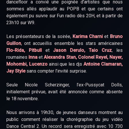
dancefloor a convié une poignée d’artistes que nous
sommes allés applaudir au POPB et que certains ont
également pu suivre sur Fun radio dès 20H, et à partir de
23h10 sur W9.
Les présentateurs de la soirée,
Karima Charni
et
Bruno
Guillon
, ont accueillis ensemble les stars américaines
Flo-Rida, Pitbull
et
Jason Derulo, Taio Cruz
, les
roumaines
Inna
et
Alexandra Stan, Colonel Reyel, Nayer,
Mohombi, Lucenzo
ainsi que les djs
Antoine Clamaran,
Jay Style
sans compter l’invité surprise.
Seule Nicole Scherzinger, l’ex-Pussycat Dolls,
initialement prévue, avait été annoncée comme absente
le 18 novembre.
Nous arrivons à 19h30, de jeunes danseurs montrent au
public comment réaliser la chorégraphie du jeu vidéo
Dance Central 2. Un record sera enregistré avec 10 730