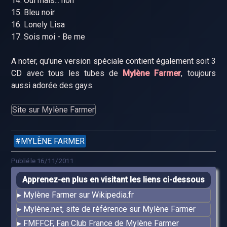
14. Oui mais... non
15. Bleu noir
16. Lonely Lisa
17. Sois moi - Be me
A noter, qu’une version spéciale contient également soit 3
CD avec tous les tubes de
Mylène Farmer
, toujours
aussi adorée des gays.
Site sur Mylène Farmer
MYLÈNE FARMER
Publié le 16/11/2011
Apprenez-en plus en visitant les liens ci-dessous
Mylène Farmer sur Wikipedia.fr
Mylène.net, site de référence sur Mylène Farmer
FMFFCF, Fan Club France de Mylène Farmer