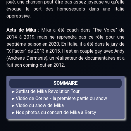
joué, une chanson peut-être pas assez joyeuse vu qu'elle
évoque le sort des homosexuels dans une Italie
oppressive.
Actu de Mika :
Mika a été coach dans "The Voice" de
2014 à 2019, mais ne reprendra pas ce rôle pour une
septième saison en 2020. En Italie, il a été dans le jury de
"X Factor" de 2013 à 2015. Il est en couple gay avec Andy
(Andreas Dermanis), un réalisateur de documentaires et a
fait son coming-out en 2012.
SOMMAIRE
Setlist de Mika Revolution Tour
Vidéo de Corine - la première partie du show
Vidéo du show de Mika
Nos photos du concert de Mika à Bercy