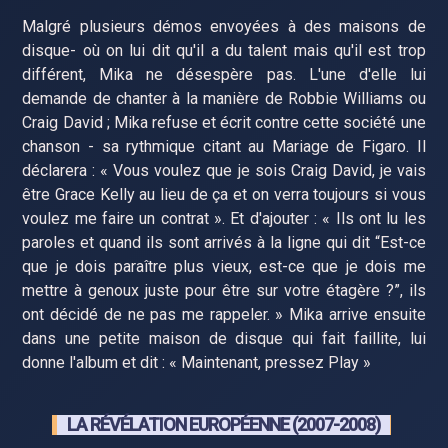
Malgré plusieurs démos envoyées à des maisons de
disque- où on lui dit qu'il a du talent mais qu'il est trop
différent, Mika ne désespère pas. L'une d'elle lui
demande de chanter à la manière de Robbie Williams ou
Craig David ; Mika refuse et écrit contre cette société une
chanson - sa rythmique citant au Mariage de Figaro. Il
déclarera : « Vous voulez que je sois Craig David, je vais
être Grace Kelly au lieu de ça et on verra toujours si vous
voulez me faire un contrat ». Et d'ajouter : « Ils ont lu les
paroles et quand ils sont arrivés à la ligne qui dit “Est-ce
que je dois paraître plus vieux, est-ce que je dois me
mettre à genoux juste pour être sur votre étagère ?”, ils
ont décidé de ne pas me rappeler. » Mika arrive ensuite
dans une petite maison de disque qui fait faillite, lui
donne l'album et dit : « Maintenant, pressez Play »
LA RÉVÉLATION EUROPÉENNE (2007-2008)