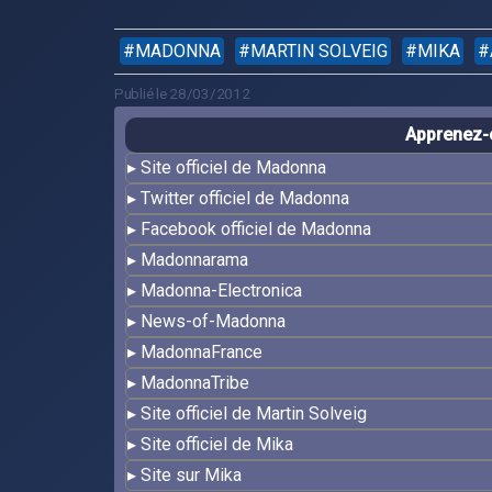
MADONNA
MARTIN SOLVEIG
MIKA
Publié le 28/03/2012
Apprenez-e
Site officiel de Madonna
Twitter officiel de Madonna
Facebook officiel de Madonna
Madonnarama
Madonna-Electronica
News-of-Madonna
MadonnaFrance
MadonnaTribe
Site officiel de Martin Solveig
Site officiel de Mika
Site sur Mika