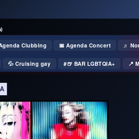
a)
 Agenda Clubbing
📅 Agenda Concert
♬ No
💦 Cruising gay
🍺 BAR LGBTQIA+
📍 
NA