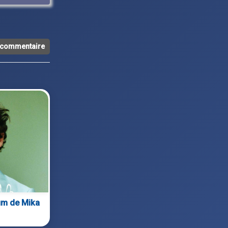
n commentaire
bum de Mika