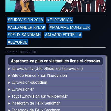
EUROVISION 2018
EUROVISION
ALEXANDER RYBAK
MADAME MONSIEUR
FELIX SANDMAN
ALVARO ESTRELLA
BEYONCE
Publié le 10/05/2018
Apprenez-en plus en visitant les liens ci-dessous
Eurovision.tv (Site officiel de l'Eurovision)
Site de France 2 sur l'Eurovision
Eurovision-quotidien
Eurovision-fr
Tout l'Eurovision sur Wikipedia.fr
Instagram de Felix Sandman
Facebook de Felix Sandman