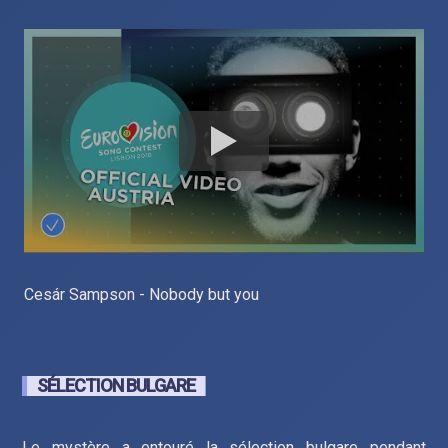
Cesár Sampson - Nobody but you
SÉLECTION BULGARE
Le mystère a entouré la sélection bulgare pendant