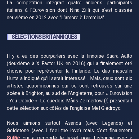
La compétition intégrait quatre anciens participants
italiens à l’Eurovision dont Nina Zilli qui s’est classée
neuvième en 2012 avec "L’amore è femmina".
SÉLECTIONS BRITANNIQUES
Il y a eu des pourparlers avec la finnoise Saara Aalto
(deuxième à X Factor UK en 2016) qui a finalement été
choisie pour représenter la Finlande. Le duo masculin
Hurts a indiqué qu’il serait intéressé… Mais, ceux sont six
artistes quasi-inconnus qui se sont retrouvés sur une
scène à Brighton, au sud de l’Angleterre, pour « Eurovision
: You Decide ». Le suédois Måns Zelmerlöw (!) présentait
cette sélection aux côtés de l’anglaise Mel Giedroyc.
Nous aimions surtout Asanda (avec Legends) et
Goldstone (avec I feel the love) mais c’est finalement
SuRie
qui a remporté le ticket pour Lisbonne avec «