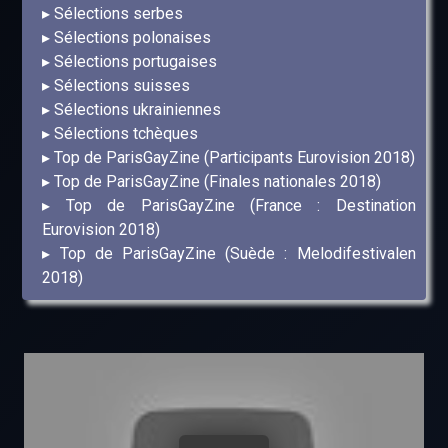
Sélections serbes
Sélections polonaises
Sélections portugaises
Sélections suisses
Sélections ukrainiennes
Sélections tchèques
Top de ParisGayZine (Participants Eurovision 2018)
Top de ParisGayZine (Finales nationales 2018)
Top de ParisGayZine (France : Destination
Eurovision 2018)
Top de ParisGayZine (Suède : Melodifestivalen
2018)