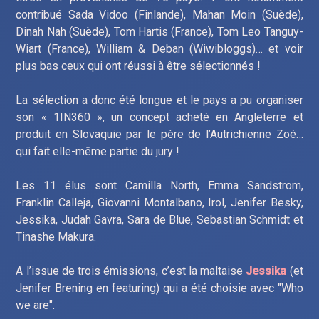
contribué Sada Vidoo (Finlande), Mahan Moin (Suède),
Dinah Nah (Suède), Tom Hartis (France), Tom Leo Tanguy-
Wiart (France), William & Deban (Wiwibloggs)… et voir
plus bas ceux qui ont réussi à être sélectionnés !
La sélection a donc été longue et le pays a pu organiser
son « 1IN360 », un concept acheté en Angleterre et
produit en Slovaquie par le père de l’Autrichienne Zoé…
qui fait elle-même partie du jury !
Les 11 élus sont Camilla North, Emma Sandstrom,
Franklin Calleja, Giovanni Montalbano, Irol, Jenifer Besky,
Jessika, Judah Gavra, Sara de Blue, Sebastian Schmidt et
Tinashe Makura.
A l’issue de trois émissions, c’est la maltaise
Jessika
(et
Jenifer Brening en featuring) qui a été choisie avec "Who
we are".