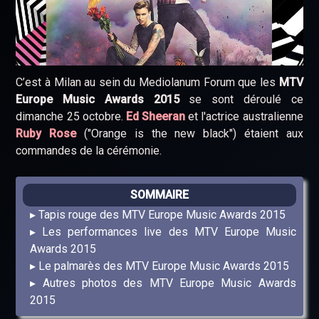
C’est à Milan au sein du Mediolanum Forum que les
MTV
Europe Music Awards 2015
se sont déroulé ce
dimanche 25 octobre.
Ed Sheeran
et l'actrice australienne
Ruby Rose
("Orange is the new black") étaient aux
commandes de la cérémonie.
SOMMAIRE
Tapis rouge des MTV Europe Music Awards 2015
Les performances live des MTV Europe Music
Awards 2015
Le palmarès des MTV Europe Music Awards 2015
Autres photos des MTV Europe Music Awards
2015