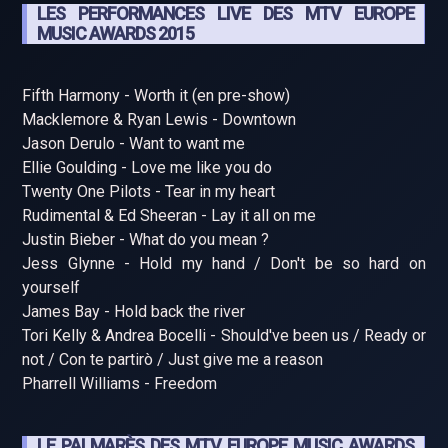
LES PERFORMANCES LIVE DES MTV EUROPE
MUSIC AWARDS 2015
Fifth Harmony - Worth it (en pre-show)
Macklemore & Ryan Lewis - Downtown
Jason Derulo - Want to want me
Ellie Goulding - Love me like you do
Twenty One Pilots - Tear in my heart
Rudimental & Ed Sheeran - Lay it all on me
Justin Bieber - What do you mean ?
Jess Glynne - Hold my hand / Don't be so hard on
yourself
James Bay - Hold back the river
Tori Kelly & Andrea Bocelli - Should've been us / Ready or
not / Con te partirò / Just give me a reason
Pharrell Williams - Freedom
LE PALMARÈS DES MTV EUROPE MUSIC AWARDS