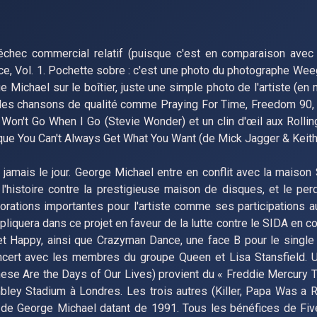
échec commercial relatif (puisque c'est en comparaison avec
dice, Vol. 1. Pochette sobre : c'est une photo du photographe We
Michael sur le boîtier, juste une simple photo de l'artiste (en n
ède des chansons de qualité comme Praying For Time, Freedom 9
y Won't Go When I Go (Stevie Wonder) et un clin d'œil aux Rolli
 que You Can't Always Get What You Want (de Mick Jagger & Keith
 jamais le jour. George Michael entre en conflit avec la maison 
histoire contre la prestigieuse maison de disques, et le pe
ations importantes pour l'artiste comme ses participations au
iquera dans ce projet en faveur de la lutte contre le SIDA en c
et Happy, ainsi que Crazyman Dance, une face B pour le single
oncert avec les membres du groupe Queen et Lisa Stansfield. 
se Are the Days of Our Lives) provient du « Freddie Mercury T
ey Stadium à Londres. Les trois autres (Killer, Papa Was a Ro
l de George Michael datant de 1991. Tous les bénéfices de Fiv