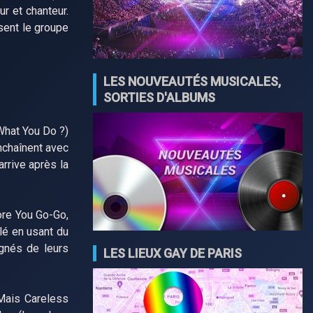
r et chanteur.
sent le groupe
LES NOUVEAUTÉS MUSICALES,
SORTIES D'ALBUMS
What You Do ?)
nchaînent avec
rrive après la
ore You Go-Go,
lé en usant du
agnés de leurs
LES LIEUX GAY DE PARIS
 Mais Careless