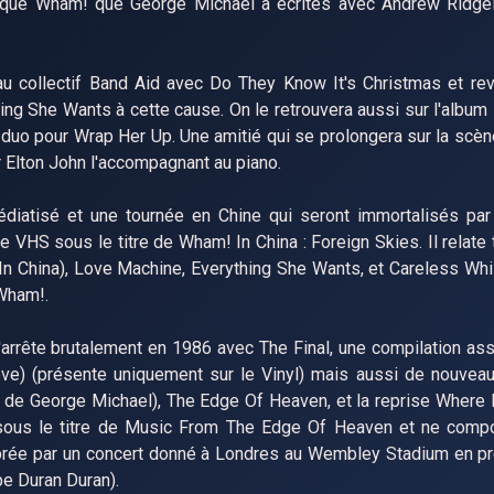
époque Wham! que George Michael a écrites avec Andrew Ridge
au collectif Band Aid avec Do They Know It's Christmas et re
ng She Wants à cette cause. On le retrouvera aussi sur l'album 
n duo pour Wrap Her Up. Une amitié qui se prolongera sur la scèn
r Elton John l'accompagnant au piano.
atisé et une tournée en Chine qui seront immortalisés par l
 VHS sous le titre de Wham! In China : Foreign Skies. Il relate 
 In China), Love Machine, Everything She Wants, et Careless Whi
Wham!.
rrête brutalement en 1986 avec The Final, une compilation asso
e) (présente uniquement sur le Vinyl) mais aussi de nouve
o de George Michael), The Edge Of Heaven, et la reprise Where 
ra sous le titre de Music From The Edge Of Heaven et ne comp
ébrée par un concert donné à Londres au Wembley Stadium en p
pe Duran Duran).