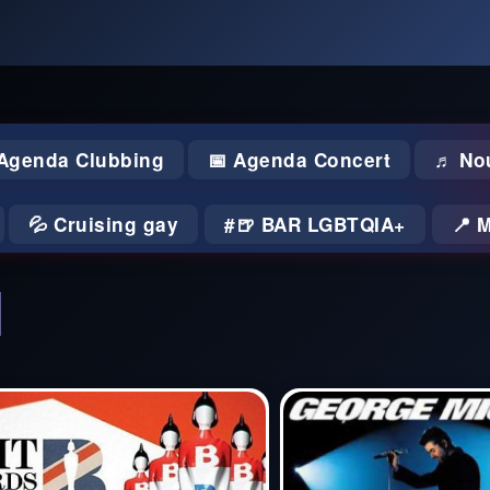
 Agenda Clubbing
📅 Agenda Concert
♬ No
💦 Cruising gay
🍺 BAR LGBTQIA+
📍 