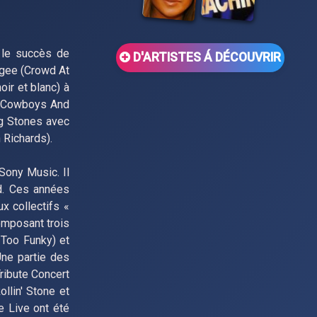
 le succès de
D'ARTISTES Á DÉCOUVRIR
egee (Crowd At
oir et blanc) à
0, Cowboys And
ng Stones avec
 Richards).
Sony Music. Il
rd. Ces années
x collectifs «
omposant trois
 Too Funky) et
Une partie des
ribute Concert
llin' Stone et
e Live ont été