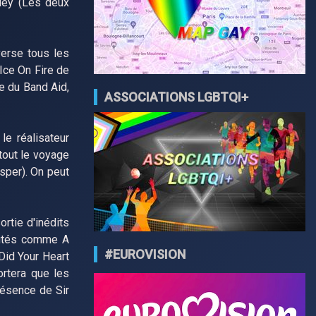
ley (Les deux
verse tous les
Ice On Fire de
e du Band Aid,
ASSOCIATIONS LGBTQI+
e réalisateur
tout le voyage
sper). On peut
rtie d'inédits
autés comme A
#EUROVISION
Did Your Heart
ortera que les
résence de Sir