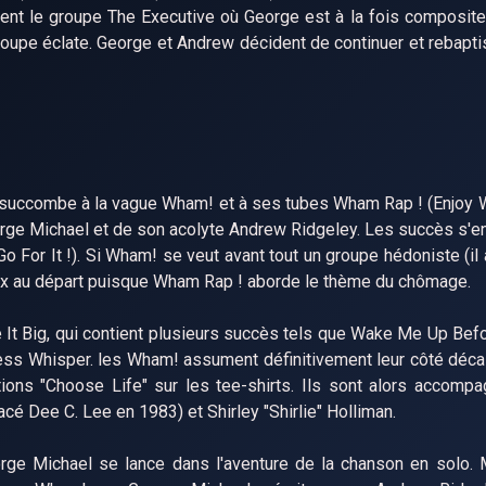
dent le groupe The Executive où George est à la fois compositeu
roupe éclate. George et Andrew décident de continuer et rebapti
t succombe à la vague Wham! et à ses tubes Wham Rap ! (Enjoy 
rge Michael et de son acolyte Andrew Ridgeley. Les succès s'e
For It !). Si Wham! se veut avant tout un groupe hédoniste (il a
x au départ puisque Wham Rap ! aborde le thème du chômage.
e It Big, qui contient plusieurs succès tels que Wake Me Up Bef
ss Whisper. les Wham! assument définitivement leur côté déca
tions "Choose Life" sur les tee-shirts. Ils sont alors accomp
é Dee C. Lee en 1983) et Shirley "Shirlie" Holliman.
rge Michael se lance dans l'aventure de la chanson en solo.