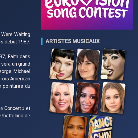
u Were Waiting
ARTISTES MUSICAUX
is début 1987.
87, Faith dans
 sera un grand
George Michael
(Trois American
s pointures du
a Concert » et
 Ghettoland de