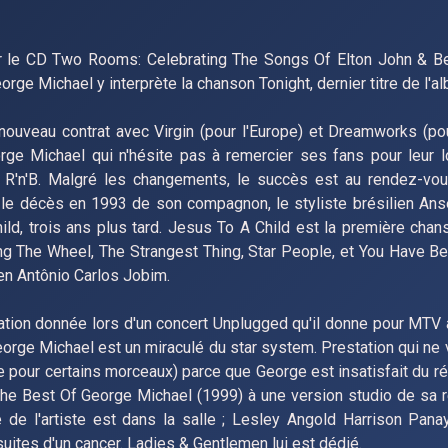
 le CD Two Rooms: Celebrating The Songs Of Elton John & Ber
e Michael y interprète la chanson Tonight, dernier titre de l'al
nouveau contrat avec Virgin (pour l'Europe) et Dreamworks (pou
rge Michael qui n'hésite pas à remercier ses fans pour leur l
e R'n'B. Malgré les changements, le succès est au rendez-vou
 le décès en 1993 de son compagnon, le styliste brésilien An
ild, trois ans plus tard. Jesus To A Child est la première chan
ning The Wheel, The Strangest Thing, Star People, et You Have B
en Antônio Carlos Jobim.
tation donnée lors d'un concert Unplugged qu'il donne pour MTV 
orge Michael est un miraculé du star system. Prestation qui ne v
 pour certains morceaux) parce que George est insatisfait du rés
he Best Of George Michael (1999) à une version studio de sa r
de l'artiste est dans la salle ; Lesley Angold Harrison Pana
suites d'un cancer. Ladies & Gentlemen lui est dédié.