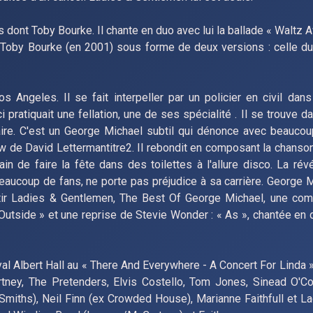
es dont Toby Bourke. Il chante en duo avec lui la ballade « Walt
 Toby Bourke (en 2001) sous forme de deux versions : celle du
 Angeles. Il se fait interpeller par un policier en civil dans
pratiquait une fellation, une de ses spécialité . Il se trouve da
aire. C'est un George Michael subtil qui dénonce avec beauco
ow de David Lettermantitre2. Il rebondit en composant la chanso
in de faire la fête dans des toilettes à l'allure disco. La rév
beaucoup de fans, ne porte pas préjudice à sa carrière. George 
ortir Ladies & Gentlemen, The Best Of George Michael, une com
 Outside » et une reprise de Stevie Wonder : « As », chantée en
yal Albert Hall au « There And Everywhere - A Concert For Linda
ney, The Pretenders, Elvis Costello, Tom Jones, Sinead O'Con
miths), Neil Finn (ex Crowded House), Marianne Faithfull et L