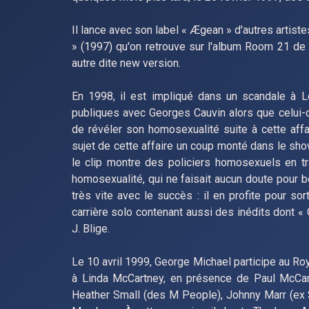
Il lance avec son label « Ægean » d'autres artist
» (1997) qu'on retrouve sur l'album Room 21 de
autre dite new version.
En 1998, il est impliqué dans un scandale à Los
publiques avec Georges Cauvin alors que celui-ci 
de révéler son homosexualité suite à cette aff
sujet de cette affaire un coup monté dans le sh
le clip montre des policiers homosexuels en tra
homosexualité, qui ne faisait aucun doute pour 
très vite avec le succès : il en profite pour s
carrière solo contenant aussi des inédits dont «
J. Blige.
Le 10 avril 1999, George Michael participe au Ro
à Linda McCartney, en présence de Paul McCart
Heather Small (des M People), Johnny Marr (ex S