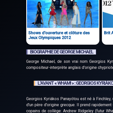
Shows d'ouverture et clôture des
Brit
Jeux Olympiques 2012
BIOGRAPHIE DE GEORGE MICHAEL
George Michael, de son vrai nom Georgios Kyri
compositeur-interprète anglais d'origine chypriot
L'AVANT « WHAM! » : GEORGIOS KYRIÁ
Georgios Kyriákos Panayótou est né à Finchley, 
d'un père d'origine grecque. Il prend rapideme
copains de collège: Andrew Ridgeley (futur Wha