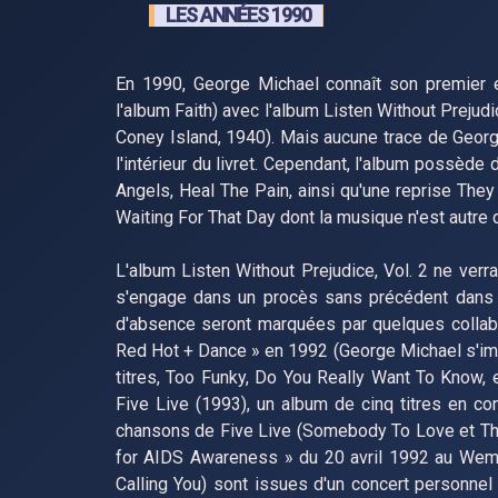
LES ANNÉES 1990
En 1990, George Michael connaît son premier 
l'album Faith) avec l'album Listen Without Preju
Coney Island, 1940). Mais aucune trace de George 
l'intérieur du livret. Cependant, l'album poss
Angels, Heal The Pain, ainsi qu'une reprise The
Waiting For That Day dont la musique n'est autre
L'album Listen Without Prejudice, Vol. 2 ne verra
s'engage dans un procès sans précédent dans l'
d'absence seront marquées par quelques collabor
Red Hot + Dance » en 1992 (George Michael s'impl
titres, Too Funky, Do You Really Want To Know, 
Five Live (1993), un album de cinq titres en c
chansons de Five Live (Somebody To Love et The
for AIDS Awareness » du 20 avril 1992 au Wembl
Calling You) sont issues d'un concert personne