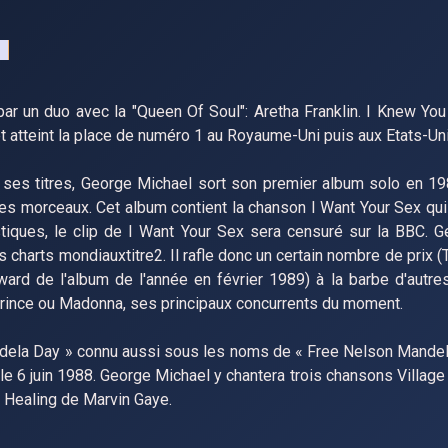
r un duo avec la "Queen Of Soul": Aretha Franklin. I Knew Yo
t atteint la place de numéro 1 au Royaume-Uni puis aux Etats-Un
de ses titres, George Michael sort son premier album solo en 19
 les morceaux. Cet album contient la chanson I Want Your Sex qui
tiques, le clip de I Want Your Sex sera censuré sur la BBC. 
es charts mondiauxtitre2. Il rafle donc un certain nombre de prix 
d de l'album de l'année en février 1989) à la barbe d'autre
ince ou Madonna, ses principaux concurrents du moment.
Mandela Day » connu aussi sous les noms de « Free Nelson Mandel
 6 juin 1988. George Michael y chantera trois chansons Village
 Healing de Marvin Gaye.