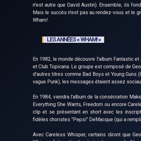
n'est autre que David Austin). Ensemble, ils fon
Mais le succès n'est pas au rendez-vous et le g
Wham!.
LES ANNÉES « WHAM! »
En 1982, le monde découvre l'album Fantastic e
et Club Topicana. Le groupe est composé de Geo
d'autres titres comme Bad Boys et Young Guns (Go 
vague Punk), les messages étaient assez sociau
En 1984, viendra l'album de la consécration Mak
Everything She Wants, Freedom ou encore Carele
clip et se présentant en short avec les inscrip
fidèles choristes "Pepsi" DeMacque (qui a remplac
Avec Careless Whisper, certains diront que Geo