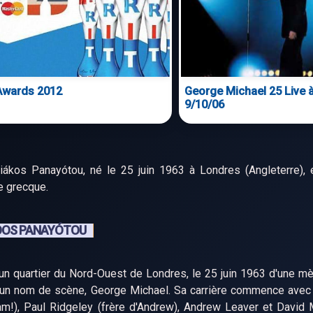
 Awards 2012
George Michael 25 Live 
9/10/06
ákos Panayótou, né le 25 juin 1963 à Londres (Angleterre), e
e grecque.
KOOS PANAYÓTOU
un quartier du Nord-Ouest de Londres, le 25 juin 1963 d'une mè
nt un nom de scène, George Michael. Sa carrière commence ave
m!), Paul Ridgeley (frère d'Andrew), Andrew Leaver et David 