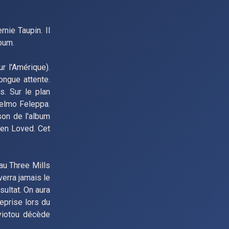
nie Taupin. Il
bum.
r l'Amérique).
ongue attente.
s. Sur le plan
selmo Feleppa.
son de l'album
een Loved. Cet
au Three Mills
erra jamais le
ultat. On aura
eprise lors du
yiotou décède