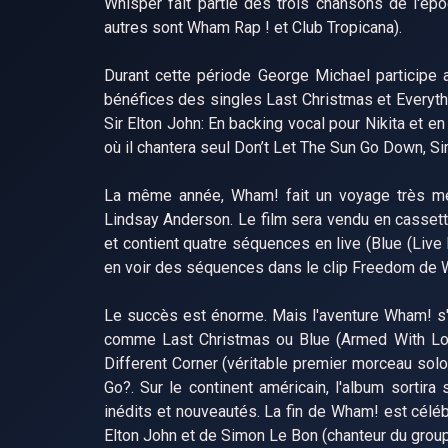
Whisper fait partie des trois chansons de l'
autres sont Wham Rap ! et Club Tropicana).
Durant cette période George Michael participe 
bénéfices des singles Last Christmas et Everythi
Sir Elton John: En backing vocal pour Nikita et e
où il chantera seul Don’t Let The Sun Go Down, Si
La même année, Wham! fait un voyage très médi
Lindsay Anderson. Le film sera vendu en cassette
et contient quatre séquences en live (Blue (Live
en voir des séquences dans le clip Freedom de 
Le succès est énorme. Mais l'aventure Wham! s'a
comme Last Christmas ou Blue (Armed With Lov
Different Corner (véritable premier morceau sol
Go?. Sur le continent américain, l'album sorti
inédits et nouveautés. La fin de Wham! est cél
Elton John et de Simon Le Bon (chanteur du grou