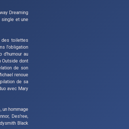
z Away Dreaming
 single et une
 des toilettes
ns l'obligation
up d'humour au
n Outside dont
élation de son
Michael renoue
pilation de sa
 duo avec Mary
 », un hommage
nor, Des'ree,
adysmith Black