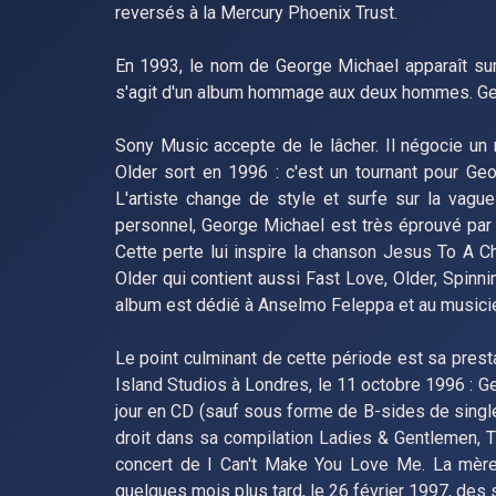
reversés à la Mercury Phoenix Trust.
En 1993, le nom de George Michael apparaît sur
s'agit d'un album hommage aux deux hommes. Georg
Sony Music accepte de le lâcher. Il négocie un 
Older sort en 1996 : c'est un tournant pour Geo
L'artiste change de style et surfe sur la vagu
personnel, George Michael est très éprouvé par
Cette perte lui inspire la chanson Jesus To A Ch
Older qui contient aussi Fast Love, Older, Spin
album est dédié à Anselmo Feleppa et au musici
Le point culminant de cette période est sa pres
Island Studios à Londres, le 11 octobre 1996 : Ge
jour en CD (sauf sous forme de B-sides de single
droit dans sa compilation Ladies & Gentlemen, T
concert de I Can't Make You Love Me. La mère 
quelques mois plus tard, le 26 février 1997, des 