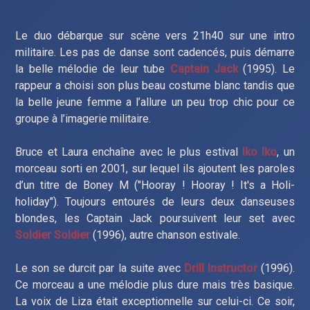
Le duo débarque sur scène vers 21h40 sur une intro
militaire. Les pas de danse sont cadencés, puis démarre
la belle mélodie de leur tube
Captain Jack
(1995). Le
rappeur a choisi son plus beau costume blanc tandis que
la belle jeune femme a l’allure un peu trop chic pour ce
groupe à l’imagerie militaire.
Bruce et Laura enchaîne avec le plus estival
Iko Iko
, un
morceau sorti en 2001, sur lequel ils ajoutent les paroles
d’un titre de Boney M ("Hooray ! Hooray ! It's a Holi-
holiday"). Toujours entourés de leurs deux danseuses
blondes, les Captain Jack poursuivent leur set avec
Soldier Soldier
(1996), autre chanson estivale.
Le son se durcit par la suite avec
Drill Instructor
(1996).
Ce morceau a une mélodie plus dure mais très basique.
La voix de Liza était exceptionnelle sur celui-ci. Ce soir,