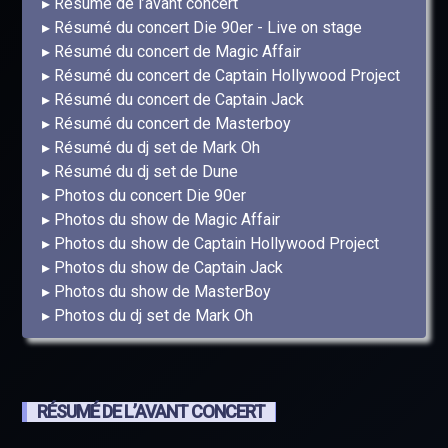
Résumé de l’avant concert
Résumé du concert Die 90er - Live on stage
Résumé du concert de Magic Affair
Résumé du concert de Captain Hollywood Project
Résumé du concert de Captain Jack
Résumé du concert de Masterboy
Résumé du dj set de Mark Oh
Résumé du dj set de Dune
Photos du concert Die 90er
Photos du show de Magic Affair
Photos du show de Captain Hollywood Project
Photos du show de Captain Jack
Photos du show de MasterBoy
Photos du dj set de Mark Oh
RÉSUMÉ DE L’AVANT CONCERT