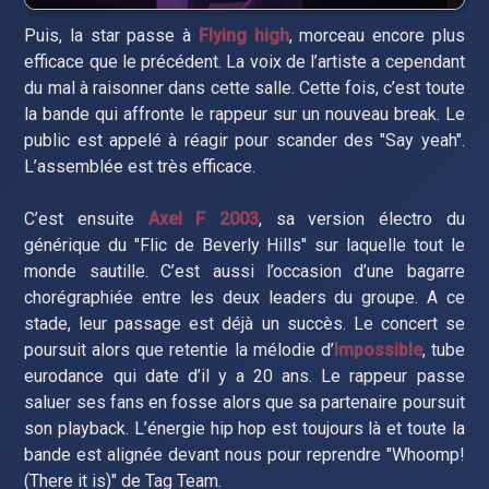
Puis, la star passe à
Flying high
, morceau encore plus
efficace que le précédent. La voix de l’artiste a cependant
du mal à raisonner dans cette salle. Cette fois, c’est toute
la bande qui affronte le rappeur sur un nouveau break. Le
public est appelé à réagir pour scander des "Say yeah".
L’assemblée est très efficace.
C’est ensuite
Axel F 2003
, sa version électro du
générique du "Flic de Beverly Hills" sur laquelle tout le
monde sautille. C’est aussi l’occasion d’une bagarre
chorégraphiée entre les deux leaders du groupe. A ce
stade, leur passage est déjà un succès. Le concert se
poursuit alors que retentie la mélodie d’
Impossible
, tube
eurodance qui date d’il y a 20 ans. Le rappeur passe
saluer ses fans en fosse alors que sa partenaire poursuit
son playback. L’énergie hip hop est toujours là et toute la
bande est alignée devant nous pour reprendre "Whoomp!
(There it is)" de Tag Team.