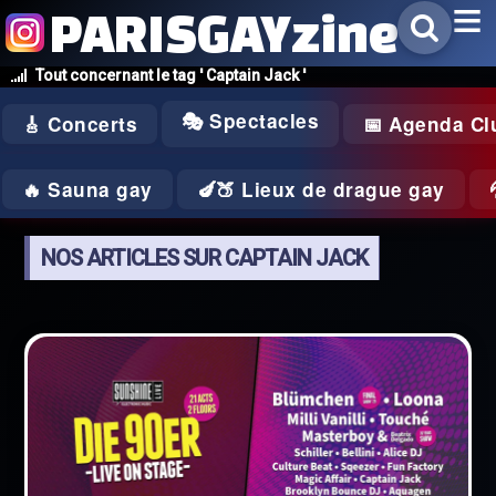
PARISGAYzine
Tout concernant le tag ' Captain Jack '
🎭 Spectacles
🎸 Concerts
📅 Agenda Cl
🔥 Sauna gay
🍆🍑 Lieux de drague gay
NOS ARTICLES SUR CAPTAIN JACK