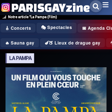
PARISGAYzine
Notre article "La Pampa (Film)
🎭 Spectacles
🎸 Concerts
📅 Agenda Cl
🔥 Sauna gay
🍆🍑 Lieux de drague gay
LA PAMPA