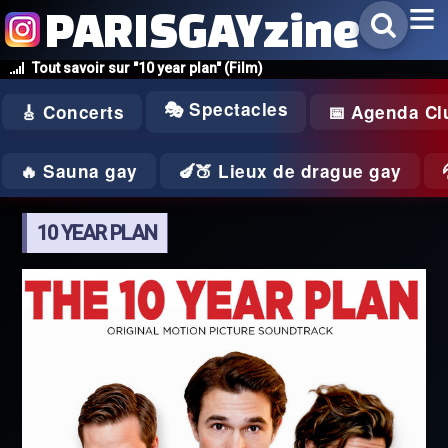
PARISGAYzine
Tout savoir sur "10 year plan" (Film)
🎭 Spectacles
🎸 Concerts
📅 Agenda Cl
🔥 Sauna gay
🍆🍑 Lieux de drague gay
10 YEAR PLAN