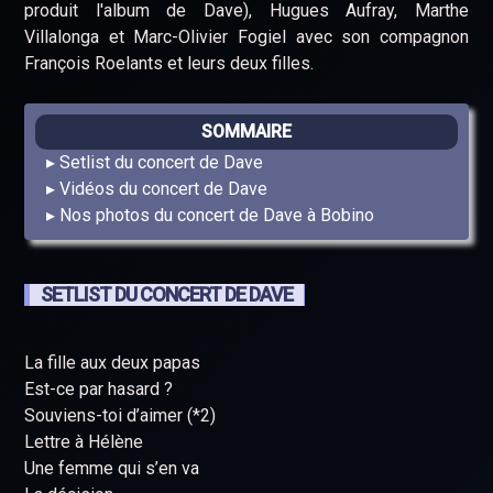
produit l'album de Dave), Hugues Aufray, Marthe
Villalonga et Marc-Olivier Fogiel avec son compagnon
François Roelants et leurs deux filles.
SOMMAIRE
Setlist du concert de Dave
Vidéos du concert de Dave
Nos photos du concert de Dave à Bobino
SETLIST DU CONCERT DE DAVE
La fille aux deux papas
Est-ce par hasard ?
Souviens-toi d’aimer (*2)
Lettre à Hélène
Une femme qui s’en va