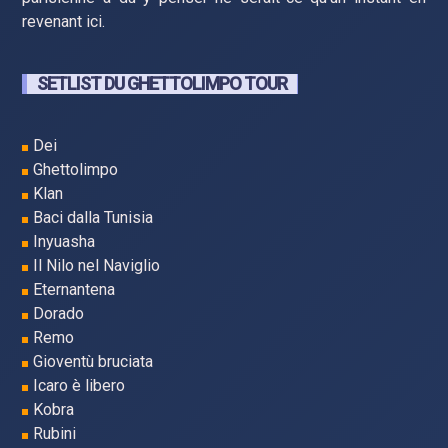
revenant ici.
SETLIST DU GHETTOLIMPO TOUR
Dei
Ghettolimpo
Klan
Baci dalla Tunisia
Inyuasha
Il Nilo nel Naviglio
Eternantena
Dorado
Remo
Gioventù bruciata
Icaro è libero
Kobra
Rubini