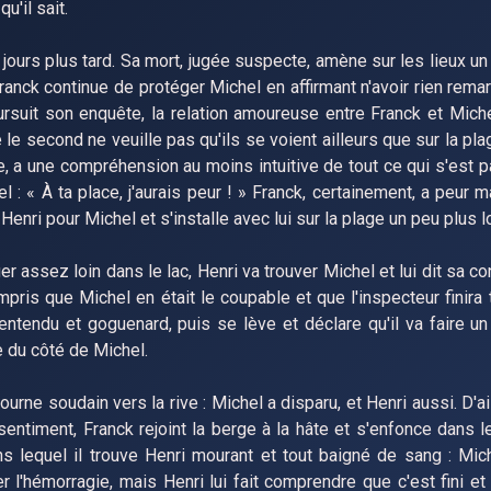
u'il sait.
jours plus tard. Sa mort, jugée suspecte, amène sur les lieux un
 Franck continue de protéger Michel en affirmant n'avoir rien rem
ursuit son enquête, la relation amoureuse entre Franck et Miche
e second ne veuille pas qu'ils se voient ailleurs que sur la pla
, a une compréhension au moins intuitive de tout ce qui s'est p
 : « À ta place, j'aurais peur ! » Franck, certainement, a peur 
Henri pour Michel et s'installe avec lui sur la plage un peu plus lo
er assez loin dans le lac, Henri va trouver Michel et lui dit sa co
mpris que Michel en était le coupable et que l'inspecteur finira 
ir entendu et goguenard, puis se lève et déclare qu'il va faire u
re du côté de Michel.
ourne soudain vers la rive : Michel a disparu, et Henri aussi. D'ai
ntiment, Franck rejoint la berge à la hâte et s'enfonce dans le
s lequel il trouve Henri mourant et tout baigné de sang : Mich
l'hémorragie, mais Henri lui fait comprendre que c'est fini et q