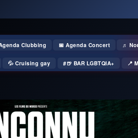
 Agenda Clubbing
📅 Agenda Concert
♬ No
💦 Cruising gay
🍺 BAR LGBTQIA+
📍 