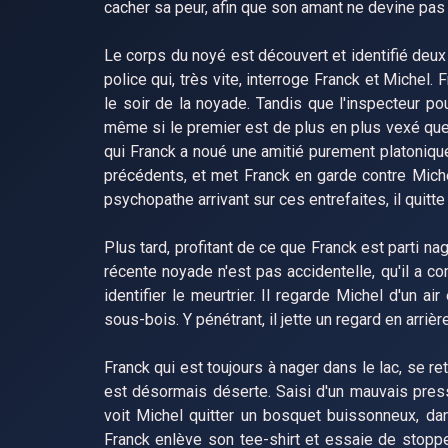
cacher sa peur, afin que son amant ne devine pas q
Le corps du noyé est découvert et identifié deux 
police qui, très vite, interroge Franck et Michel.
le soir de la noyade. Tandis que l'inspecteur po
même si le premier est de plus en plus vexé que l
qui Franck a noué une amitié purement platonique
précédents, et met Franck en garde contre Michel
psychopathe arrivant sur ces entrefaites, il quitte 
Plus tard, profitant de ce que Franck est parti nag
récente noyade n'est pas accidentelle, qu'il a co
identifier le meurtrier. Il regarde Michel d'un a
sous-bois. Y pénétrant, il jette un regard en arriè
Franck qui est toujours à nager dans le lac, se ret
est désormais déserte. Saisi d'un mauvais presse
voit Michel quitter un bosquet buissonneux, dan
Franck enlève son tee-shirt et essaie de stopper 