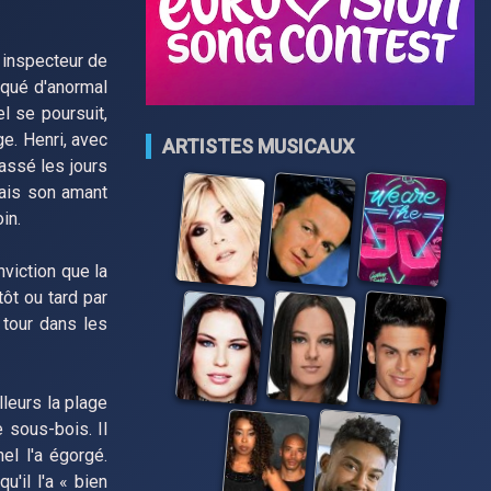
 inspecteur de
arqué d'anormal
l se poursuit,
ge. Henri, avec
ARTISTES MUSICAUX
assé les jours
mais son amant
in.
nviction que la
tôt ou tard par
n tour dans les
lleurs la plage
 sous-bois. Il
el l'a égorgé.
u'il l'a « bien