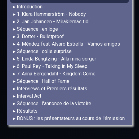
Introduction
1. Klara Hammarström - Nobody
2. Jan Johansen - Miraklernas tid
Séquence : en loge
3. Dotter - Bulletproof
4. Méndez feat. Alvaro Estrella - Vamos amigos
Séquence : colis surprise
5. Linda Bengtzing - Alla mina sorger
6. Paul Rey - Talking in My Sleep
7. Anna Bergendahl - Kingdom Come
Séquence : Hall of Fame
Interviews et Premiers résultats
Interval Act
Séquence : l'annonce de la victoire
Résultats
BONUS : les présentateurs au cours de l'émission