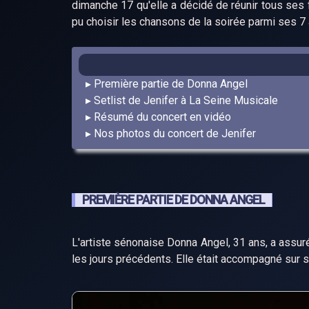
dimanche 17 qu'elle a décidé de réunir tous ses f
pu choisir les chansons de la soirée parmi ses 7
Première partie de Donna Angel
Setlist de Jenifer à La Seine Musicale
Résumé du concert en vidéo
Nos photos du concert de Jenifer
PREMIÈRE PARTIE DE DONNA ANGEL
L'artiste sénonaise Donna Angel, 31 ans, a assur
les jours précédents. Elle était accompagné sur 