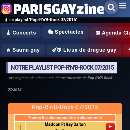
PARISGAYzine
La playlist 'Pop-R'n'B-Rock 07/2015'
🎭 Spectacles
🎸 Concerts
📅 Agenda Cl
🔥 Sauna gay
🍆🍑 Lieux de drague gay
NOTRE PLAYLIST POP-R'N'B-ROCK 07/2015
Une vingtaine de tubes sur le thème musicale de
Pop-R'n'B-Rock
07/2015
Pop-R'n'B-Rock 07/2015
Toutes les chansons de ce classement
Madcon Ft Ray Dalton
1