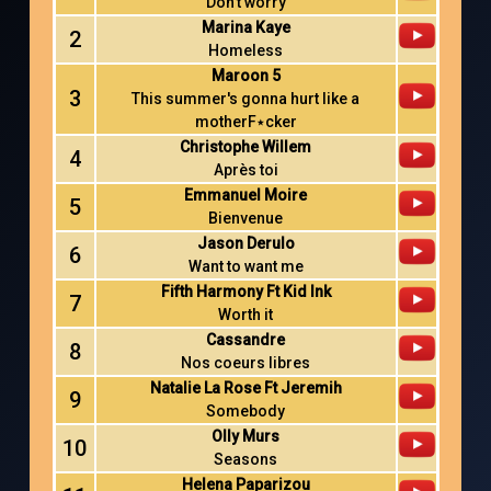
Don’t worry
Marina Kaye
2
Homeless
Maroon 5
3
This summer's gonna hurt like a
motherF٭cker
Christophe Willem
4
Après toi
Emmanuel Moire
5
Bienvenue
Jason Derulo
6
Want to want me
Fifth Harmony Ft Kid Ink
7
Worth it
Cassandre
8
Nos coeurs libres
Natalie La Rose Ft Jeremih
9
Somebody
Olly Murs
10
Seasons
Helena Paparizou