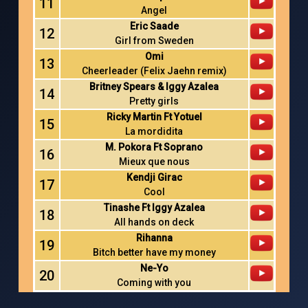
11
Angel
Eric Saade
12
Girl from Sweden
Omi
13
Cheerleader (Felix Jaehn remix)
Britney Spears & Iggy Azalea
14
Pretty girls
Ricky Martin Ft Yotuel
15
La mordidita
M. Pokora Ft Soprano
16
Mieux que nous
Kendji Girac
17
Cool
Tinashe Ft Iggy Azalea
18
All hands on deck
Rihanna
19
Bitch better have my money
Ne-Yo
20
Coming with you