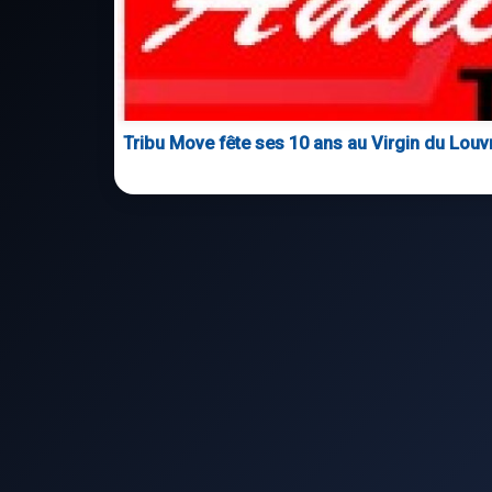
Tribu Move fête ses 10 ans au Virgin du Louv