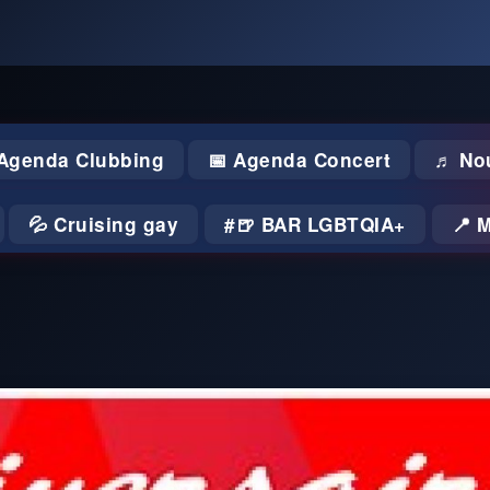
 Agenda Clubbing
📅 Agenda Concert
♬ No
💦 Cruising gay
🍺 BAR LGBTQIA+
📍 