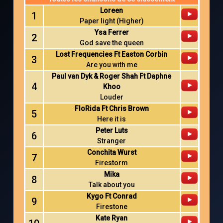
Loreen
1
Paper light (Higher)
Ysa Ferrer
2
God save the queen
Lost Frequencies Ft Easton Corbin
3
Are you with me
Paul van Dyk & Roger Shah Ft Daphne
4
Khoo
Louder
FloRida Ft Chris Brown
5
Here it is
Peter Luts
6
Stranger
Conchita Wurst
7
Firestorm
Mika
8
Talk about you
Kygo Ft Conrad
9
Firestone
Kate Ryan