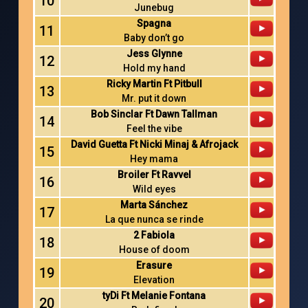
10
Junebug
Spagna
11
Baby don’t go
Jess Glynne
12
Hold my hand
Ricky Martin Ft Pitbull
13
Mr. put it down
Bob Sinclar Ft Dawn Tallman
14
Feel the vibe
David Guetta Ft Nicki Minaj & Afrojack
15
Hey mama
Broiler Ft Ravvel
16
Wild eyes
Marta Sánchez
17
La que nunca se rinde
2 Fabiola
18
House of doom
Erasure
19
Elevation
tyDi Ft Melanie Fontana
20