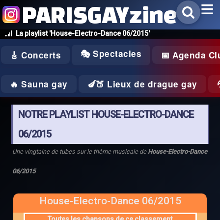
PARISGAYzine
La playlist 'House-Electro-Dance 06/2015'
🎭 Spectacles
🎸 Concerts
📅 Agenda Cl
🔥 Sauna gay
🍆🍑 Lieux de drague gay
NOTRE PLAYLIST HOUSE-ELECTRO-DANCE
06/2015
Une vingtaine de tubes sur le thème musicale de
House-Electro-Dance
06/2015
House-Electro-Dance 06/2015
Toutes les chansons de ce classement