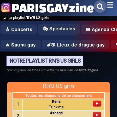
PARISGAYzine
La playlist 'R'n'B US girls'
🎭 Spectacles
🎸 Concerts
📅 Agenda Cl
🔥 Sauna gay
🍆🍑 Lieux de drague gay
NOTRE PLAYLIST R'N'B US GIRLS
Une vingtaine de tubes sur le thème musicale de
R'n'B US girls
R'n'B US girls
Toutes les chansons de ce classement
Kelis
1
Trick me
Ashanti
2