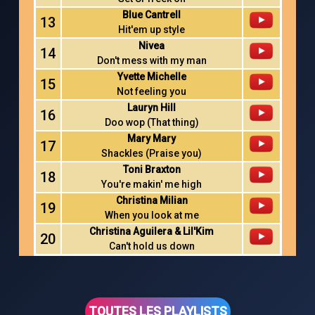
Blue Cantrell
13
Hit'em up style
Nivea
14
Don't mess with my man
Yvette Michelle
15
Not feeling you
Lauryn Hill
16
Doo wop (That thing)
Mary Mary
17
Shackles (Praise you)
Toni Braxton
18
You're makin' me high
Christina Milian
19
When you look at me
Christina Aguilera & Lil'Kim
20
Can't hold us down
TOUTES LES PLAYLISTS