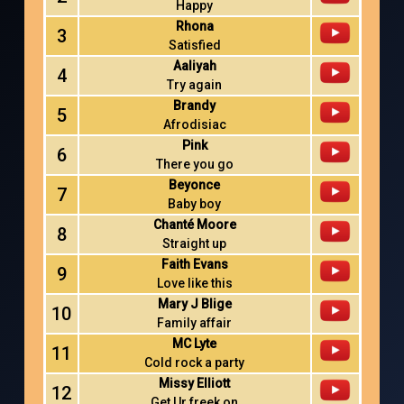
Happy
Rhona
3
Satisfied
Aaliyah
4
Try again
Brandy
5
Afrodisiac
Pink
6
There you go
Beyonce
7
Baby boy
Chanté Moore
8
Straight up
Faith Evans
9
Love like this
Mary J Blige
10
Family affair
MC Lyte
11
Cold rock a party
Missy Elliott
12
Get Ur freek on