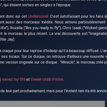
, qui étaient sorties en singles à l’époque.
ent donc sur cet
Undercover
. C’est satisfaisant pour les fans 
ent aussi des morceaux inédits. Nous aimons particulièrement 
ife"), Rozalla ("Are you ready to fly"), Chris Isaak ("Wicked game
it le morceau le plus récent. La vrai découverte est "Imaginati
llie Jay).
a craqué pour leur reprise d’Indeep qu’il a beaucoup diffusé. L’
ses locaux. Sur ce disque, on retrouve d’ailleurs une nouvelle v
une version originale sur ce disque : "Miracle", le morceau créé 
j saved my life
et
Sweet child o'mine
.
 leur part prochainement, mais pour l’instant rien n’a été annon