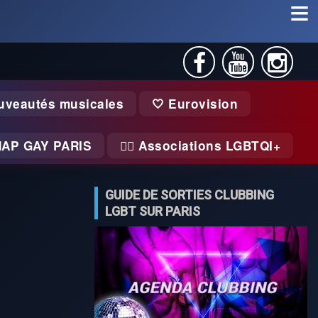
uveautés musicales
🤍 Eurovision
MAP GAY PARIS
🏃‍♂️ Associations LGBTQI+
GUIDE DE SORTIES CLUBBING
LGBT SUR PARIS