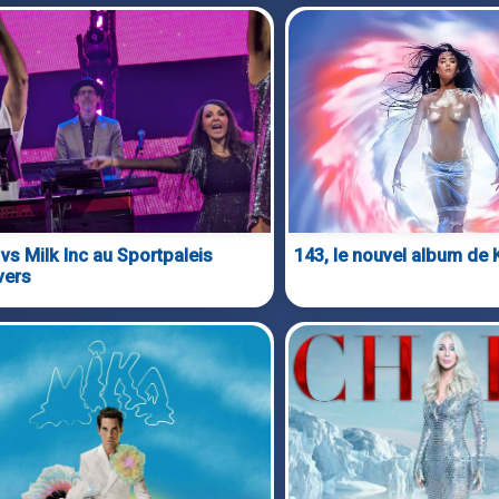
 vs Milk Inc au Sportpaleis
143, le nouvel album de 
vers