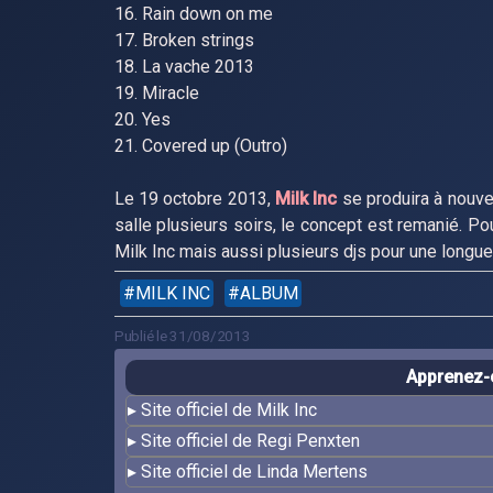
16. Rain down on me
17. Broken strings
18. La vache 2013
19. Miracle
20. Yes
21. Covered up (Outro)
Le 19 octobre 2013,
Milk Inc
se produira à nouve
salle plusieurs soirs, le concept est remanié. Pou
Milk Inc mais aussi plusieurs djs pour une longue
MILK INC
ALBUM
Publié le 31/08/2013
Apprenez-e
Site officiel de Milk Inc
Site officiel de Regi Penxten
Site officiel de Linda Mertens