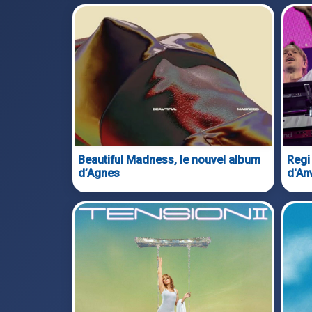
Beautiful Madness, le nouvel album
Regi
d’Agnes
d'An