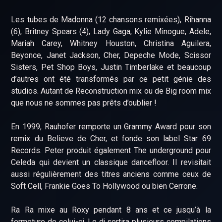
Les tubes de Madonna (12 chansons remixées), Rihanna
(6), Britney Spears (4), Lady Gaga, Kylie Minogue, Adele,
Mariah Carey, Whitney Houston, Christina Aguilera,
Beyonce, Janet Jackson, Cher, Depeche Mode, Scissor
Sisters, Pet Shop Boys, Justin Timberlake et beaucoup
d’autres ont été transformés par ce petit génie des
studios. Autant de Reconstruction mix ou de Big room mix
que nous ne sommes pas prêts d’oublier !
En 1999, Rauhofer remporte un Grammy Award pour son
remix du Believe de Cher, et fonde son label Star 69
Records. Peter produit également The underground pour
Celeda qui devient un classique dancefloor. Il revisitait
aussi régulièrement des titres anciens comme ceux de
Soft Cell, Frankie Goes To Hollywood ou bien Cerrone.
Ra Ra mixe au Roxy pendant 8 ans et ce jusqu’à la
fermeture de celui-ci. Le dj sortira plusieurs compilations