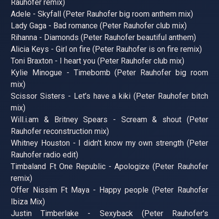
Rauhofer remix)
Adele - Skyfall (Peter Rauhofer big room anthem mix)
Lady Gaga - Bad romance (Peter Rauhofer club mix)
Rihanna - Diamonds (Peter Rauhofer beautiful anthem)
Alicia Keys - Girl on fire (Peter Rauhofer is on fire remix)
Toni Braxton - I heart you (Peter Rauhofer club mix)
Kylie Minogue - Timebomb (Peter Rauhofer big room
mix)
Scissor Sisters - Let’s have a kiki (Peter Rauhofer bitch
mix)
Will.i.am & Britney Spears - Scream & shout (Peter
Rauhofer reconstruction mix)
Whitney Houston - I didn't know my own strength (Peter
Rauhofer radio edit)
Timbaland Ft One Republic - Apologize (Peter Rauhofer
remix)
Offer Nissim Ft Maya - Happy people (Peter Rauhofer
Ibiza Mix)
Justin Timberlake - Sexyback (Peter Rauhofer's